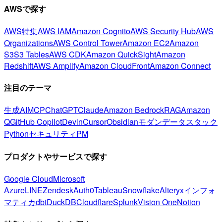
AWSで探す
AWS特集
AWS IAM
Amazon Cognito
AWS Security Hub
AWS
Organizations
AWS Control Tower
Amazon EC2
Amazon
S3
S3 Tables
AWS CDK
Amazon QuickSight
Amazon
Redshift
AWS Amplify
Amazon CloudFront
Amazon Connect
注目のテーマ
生成AI
MCP
ChatGPT
Claude
Amazon Bedrock
RAG
Amazon
Q
GitHub Copilot
Devin
Cursor
Obsidian
モダンデータスタック
Python
セキュリティ
PM
プロダクトやサービスで探す
Google Cloud
Microsoft
Azure
LINE
Zendesk
Auth0
Tableau
Snowflake
Alteryx
インフォ
マティカ
dbt
DuckDB
Cloudflare
Splunk
Vision One
Notion