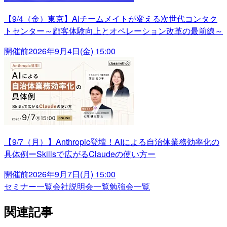
【9/4（金）東京】AIチームメイトが変える次世代コンタク
トセンター～顧客体験向上とオペレーション改革の最前線～
開催前
2026年9月4日(金) 15:00
【9/7（月）】Anthropic登壇！AIによる自治体業務効率化の
具体例ーSkillsで広がるClaudeの使い方ー
開催前
2026年9月7日(月) 15:00
セミナー一覧
会社説明会一覧
勉強会一覧
関連記事