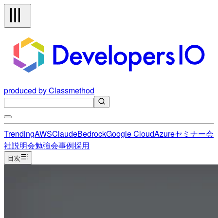
produced by Classmethod
Trending
AWS
Claude
Bedrock
Google Cloud
Azure
セミナー
会
社説明会
勉強会
事例
採用
目次