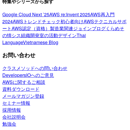
特集やシリーズから探す
Google Cloud Next ’25
AWS re:Invent 2025
AWS再入門
2024
AWSトレンドチェック
初心者向け
AWSテクニカルサポ
ート
AWS認定（資格）
製造業関連
ジョインブログ
くらめそ
の情シス
組織開発室の活動
デザイン
Thai
Language
Vietnamese Blog
お問い合わせ
クラスメソッドへの問い合わせ
DevelopersIOへのご意見
AWSに関するご相談
資料ダウンロード
メールマガジン登録
セミナー情報
採用情報
会社説明会
勉強会