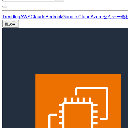
Trending
AWS
Claude
Bedrock
Google Cloud
Azure
セミナー
会
目次