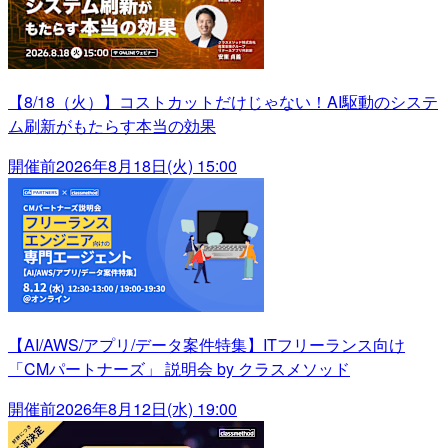
【8/18（火）】コストカットだけじゃない！AI駆動のシステ
ム刷新がもたらす本当の効果
開催前
2026年8月18日(火) 15:00
【AI/AWS/アプリ/データ案件特集】ITフリーランス向け
「CMパートナーズ」 説明会 by クラスメソッド
開催前
2026年8月12日(水) 19:00