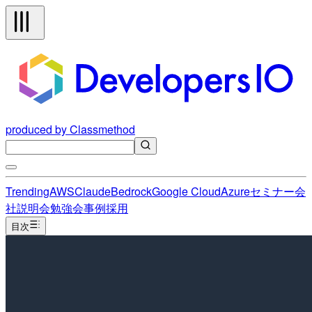
produced by Classmethod
Trending
AWS
Claude
Bedrock
Google Cloud
Azure
セミナー
会
社説明会
勉強会
事例
採用
目次