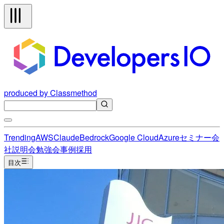
produced by Classmethod
Trending
AWS
Claude
Bedrock
Google Cloud
Azure
セミナー
会
社説明会
勉強会
事例
採用
目次