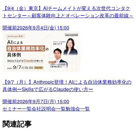
【9/4（金）東京】AIチームメイトが変える次世代コンタク
トセンター～顧客体験向上とオペレーション改革の最前線～
開催前
2026年9月4日(金) 15:00
【9/7（月）】Anthropic登壇！AIによる自治体業務効率化の
具体例ーSkillsで広がるClaudeの使い方ー
開催前
2026年9月7日(月) 15:00
セミナー一覧
会社説明会一覧
勉強会一覧
関連記事