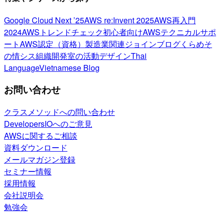
Google Cloud Next ’25
AWS re:Invent 2025
AWS再入門
2024
AWSトレンドチェック
初心者向け
AWSテクニカルサポ
ート
AWS認定（資格）
製造業関連
ジョインブログ
くらめそ
の情シス
組織開発室の活動
デザイン
Thai
Language
Vietnamese Blog
お問い合わせ
クラスメソッドへの問い合わせ
DevelopersIOへのご意見
AWSに関するご相談
資料ダウンロード
メールマガジン登録
セミナー情報
採用情報
会社説明会
勉強会