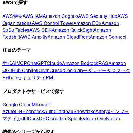
AWSで探す
AWS特集
AWS IAM
Amazon Cognito
AWS Security Hub
AWS
Organizations
AWS Control Tower
Amazon EC2
Amazon
S3
S3 Tables
AWS CDK
Amazon QuickSight
Amazon
Redshift
AWS Amplify
Amazon CloudFront
Amazon Connect
注目のテーマ
生成AI
MCP
ChatGPT
Claude
Amazon Bedrock
RAG
Amazon
Q
GitHub Copilot
Devin
Cursor
Obsidian
モダンデータスタック
Python
セキュリティ
PM
プロダクトやサービスで探す
Google Cloud
Microsoft
Azure
LINE
Zendesk
Auth0
Tableau
Snowflake
Alteryx
インフォ
マティカ
dbt
DuckDB
Cloudflare
Splunk
Vision One
Notion
特集やシリーズから探す