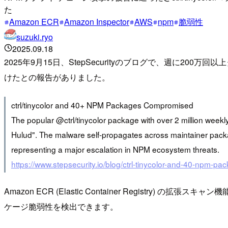
た
Amazon ECR
Amazon Inspector
AWS
npm
脆弱性
suzuki.ryo
2025.09.18
2025年9月15日、StepSecurityのブログで、週に200
けたとの報告がありました。
ctrl/tinycolor and 40+ NPM Packages Compromised
The popular @ctrl/tinycolor package with over 2 million we
Hulud". The malware self-propagates across maintainer pack
representing a major escalation in NPM ecosystem threats.
https://www.stepsecurity.io/blog/ctrl-tinycolor-and-40-npm
Amazon ECR (Elastic Container Registry) 
ケージ脆弱性を検出できます。