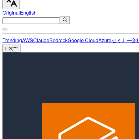
Original
English
Trending
AWS
Claude
Bedrock
Google Cloud
Azure
セミナー
会
目次