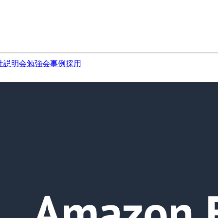
社説明会
勉強会
事例
採用