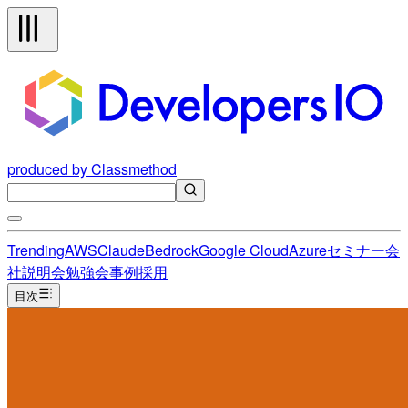
produced by Classmethod
Trending
AWS
Claude
Bedrock
Google Cloud
Azure
セミナー
会
社説明会
勉強会
事例
採用
目次