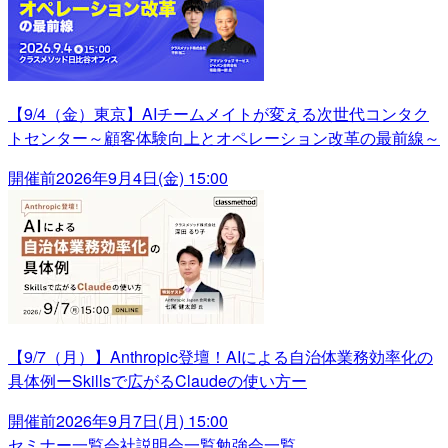
【9/4（金）東京】AIチームメイトが変える次世代コンタク
トセンター～顧客体験向上とオペレーション改革の最前線～
開催前
2026年9月4日(金) 15:00
【9/7（月）】Anthropic登壇！AIによる自治体業務効率化の
具体例ーSkillsで広がるClaudeの使い方ー
開催前
2026年9月7日(月) 15:00
セミナー一覧
会社説明会一覧
勉強会一覧