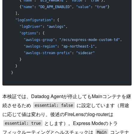
    {
"name"
: 
"ECS_FARGATE"
, 
"value"
: 
"true"
},
    {
"name"
: 
"DD_APM_ENABLED"
, 
"value"
: 
"true"
}
  ],
  "logConfiguration"
: {
    "logDriver"
: 
"awslogs"
,
    "options"
: {
      "awslogs-group"
: 
"/ecs/express-mode-custom-td"
,
      "awslogs-region"
: 
"ap-northeast-1"
,
      "awslogs-stream-prefix"
: 
"sidecar"
    }
  }
}
本検証では、Datadog Agentが停止してもMainコンテナを継
続させるため
に設定しています（用途
essential: false
に応じて値は変わり、後述のFireLensのlog-routerは
とします）。Express Modeのトラ
essential: true
フィックルーティングとヘルスチェックは
コンテナ
Main