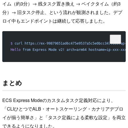
イム（約3分）→ 残タスク置き換え → ベイクタイム（約3
分）→ 旧タスク停止、という流れが観測されました。デプ
ロイ中もエンドポイントは継続して応答しました。
$
 curl
 https://ex-99879651ad6c475e9537a5c5e0bcc347.ecs.ap-
Hello
 from
 Express
 Mode
 v2!
 arch=arm64
 hostname=ip-xxx-xxx
まとめ
ECS Express Modeのカスタムタスク定義対応により、
「CLIひとつでALB・オートスケーリング・カナリアデプロ
イが揃う簡単さ」と「タスク定義による柔軟な設定」を両立
できるようになりました。