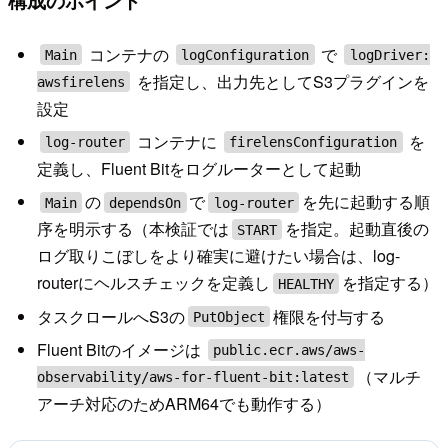
構成のポイント
コンテナの
で
Main
logConfiguration
logDriver:
を指定し、出力先としてS3プラグインを
awsfirelens
設定
コンテナに
を
log-router
firelensConfiguration
定義し、Fluent Bitをログルーターとして起動
の
で
を先に起動する順
Main
dependsOn
log-router
序を明示する（本検証では
を指定。起動直後の
START
ログ取りこぼしをより確実に避けたい場合は、log-
routerにヘルスチェックを定義し
を指定する）
HEALTHY
タスクロールへS3の
権限を付与する
PutObject
Fluent Bitのイメージは
public.ecr.aws/aws-
（マルチ
observability/aws-for-fluent-bit:latest
アーチ対応のためARM64でも動作する）