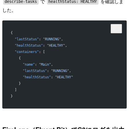
で
を確認しま
describe-tasks
healthStatus: HEALTHY
した。
{
  "lastStatus"
: 
"RUNNING"
,
  "healthStatus"
: 
"HEALTHY"
,
  "containers"
: [
    {
      "name"
: 
"Main"
,
      "lastStatus"
: 
"RUNNING"
,
      "healthStatus"
: 
"HEALTHY"
    }
  ]
}