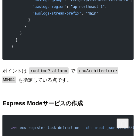
          "awslogs-group"
: 
"/ecs/express-mode-custom-td"
,
          "awslogs-region"
: 
"ap-northeast-1"
,
          "awslogs-stream-prefix"
: 
"main"
        }
      }
    }
  ]
}
ポイントは
で
runtimePlatform
cpuArchitecture:
を指定している点です。
ARM64
Express Modeサービスの作成
aws
 ecs
 register-task-definition
 --cli-input-json
 file://t