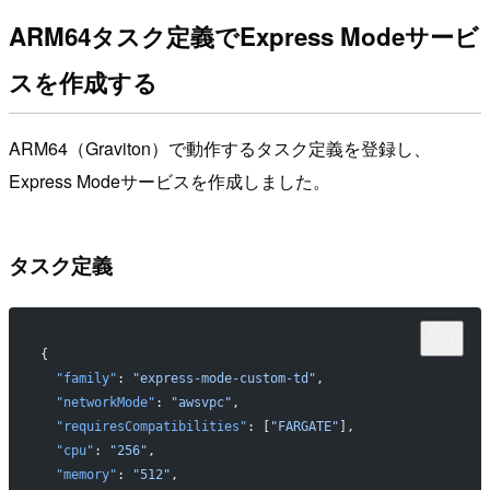
ARM64タスク定義でExpress Modeサービ
スを作成する
ARM64（Graviton）で動作するタスク定義を登録し、
Express Modeサービスを作成しました。
タスク定義
{
  "family"
: 
"express-mode-custom-td"
,
  "networkMode"
: 
"awsvpc"
,
  "requiresCompatibilities"
: [
"FARGATE"
],
  "cpu"
: 
"256"
,
  "memory"
: 
"512"
,