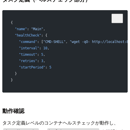
{
  "name"
: 
"Main"
,
  "healthCheck"
: {
    "command"
: [
"CMD-SHELL"
, 
"wget -qO- http://localhost:8
    "interval"
: 
10
,
    "timeout"
: 
5
,
    "retries"
: 
3
,
    "startPeriod"
: 
5
  }
}
動作確認
タスク定義レベルのコンテナヘルスチェックが動作し、