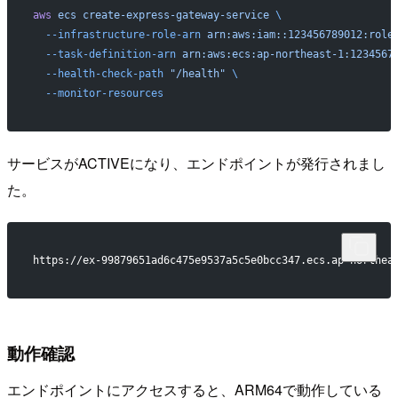
aws
 ecs
 create-express-gateway-service
 \
  --infrastructure-role-arn
 arn:aws:iam::123456789012:role
  --task-definition-arn
 arn:aws:ecs:ap-northeast-1:1234567
  --health-check-path
 "/health"
 \
  --monitor-resources
サービスがACTIVEになり、エンドポイントが発行されまし
た。
https://ex-99879651ad6c475e9537a5c5e0bcc347.ecs.ap-northea
動作確認
エンドポイントにアクセスすると、ARM64で動作している