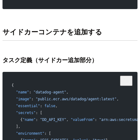
サイドカーコンテナを追加する
タスク定義（サイドカー追加部分）
{
  "name"
: 
"datadog-agent"
,
  "image"
: 
"public.ecr.aws/datadog/agent:latest"
,
  "essential"
: 
false
,
  "secrets"
: [
    {
"name"
: 
"DD_API_KEY"
, 
"valueFrom"
: 
"arn:aws:secretsma
  ],
  "environment"
: [