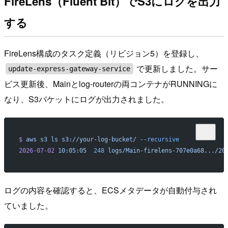
FireLens（Fluent Bit）でS3にログを出力
する
FireLens構成のタスク定義（リビジョン5）を登録し、
で更新しました。サー
update-express-gateway-service
ビス更新後、Mainとlog-routerの両コンテナがRUNNINGに
なり、S3バケットにログが出力されました。
$
 aws
 s3
 ls
 s3://your-log-bucket/
 --recursive
2026-07-02
 10:05:05
  248
 logs/Main-firelens-707e0a68.../20
ログの内容を確認すると、ECSメタデータが自動付与され
ていました。