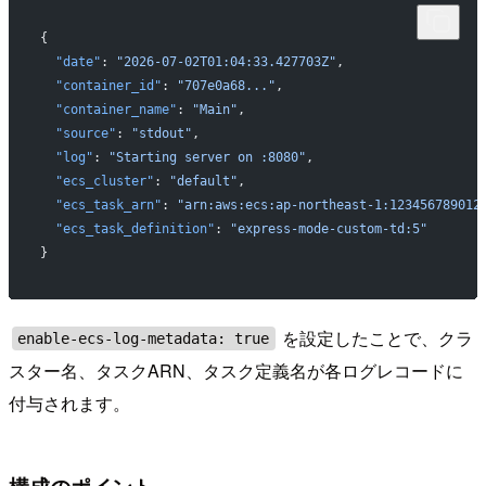
{
  "date"
: 
"2026-07-02T01:04:33.427703Z"
,
  "container_id"
: 
"707e0a68..."
,
  "container_name"
: 
"Main"
,
  "source"
: 
"stdout"
,
  "log"
: 
"Starting server on :8080"
,
  "ecs_cluster"
: 
"default"
,
  "ecs_task_arn"
: 
"arn:aws:ecs:ap-northeast-1:123456789012
  "ecs_task_definition"
: 
"express-mode-custom-td:5"
}
を設定したことで、クラ
enable-ecs-log-metadata: true
スター名、タスクARN、タスク定義名が各ログレコードに
付与されます。