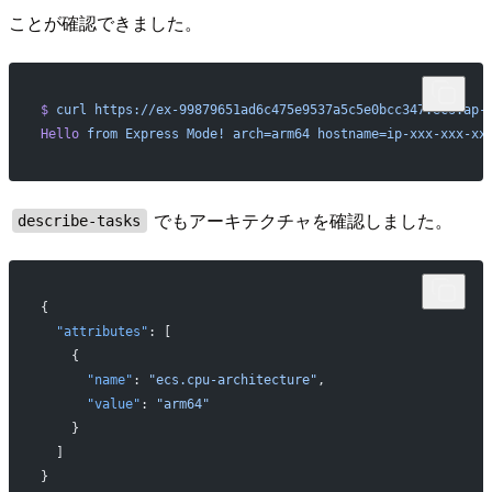
ことが確認できました。
$
 curl
 https://ex-99879651ad6c475e9537a5c5e0bcc347.ecs.ap-
Hello
 from
 Express
 Mode!
 arch=arm64
 hostname=ip-xxx-xxx-xx
でもアーキテクチャを確認しました。
describe-tasks
{
  "attributes"
: [
    {
      "name"
: 
"ecs.cpu-architecture"
,
      "value"
: 
"arm64"
    }
  ]
}