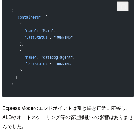
{
  "containers"
: [
    {
      "name"
: 
"Main"
,
      "lastStatus"
: 
"RUNNING"
    },
    {
      "name"
: 
"datadog-agent"
,
      "lastStatus"
: 
"RUNNING"
    }
  ]
}
Express Modeのエンドポイントは引き続き正常に応答し、
ALBやオートスケーリング等の管理機能への影響はありませ
んでした。