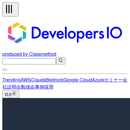
produced by Classmethod
Trending
AWS
Claude
Bedrock
Google Cloud
Azure
セミナー
会
社説明会
勉強会
事例
採用
目次