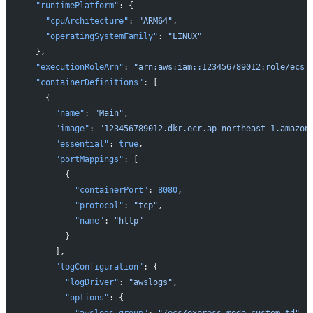
  "runtimePlatform"
: {
    "cpuArchitecture"
: 
"ARM64"
,
    "operatingSystemFamily"
: 
"LINUX"
  },
  "executionRoleArn"
: 
"arn:aws:iam::123456789012:role/ecsT
  "containerDefinitions"
: [
    {
      "name"
: 
"Main"
,
      "image"
: 
"123456789012.dkr.ecr.ap-northeast-1.amazon
      "essential"
: 
true
,
      "portMappings"
: [
        {
          "containerPort"
: 
8080
,
          "protocol"
: 
"tcp"
,
          "name"
: 
"http"
        }
      ],
      "logConfiguration"
: {
        "logDriver"
: 
"awslogs"
,
        "options"
: {