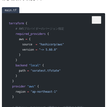
main.tf
terraform
 {
    # AWSプロバイダーのバージョン指定
    required_providers
 {
      aws
 =
 {
        source  
=
 "hashicorp/aws"
        version 
=
 "~> 5.60.0"
      }
    }
    backend
 "local"
 {
      path
 =
 "soratest.tfstate"
    }
  }
  provider
 "aws"
 {
    region
 =
 "ap-northeast-1"
  }