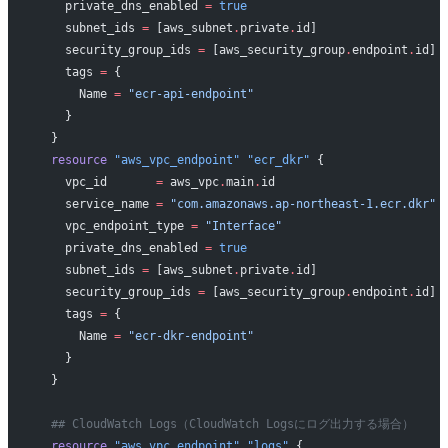
    private_dns_enabled
 =
 true
    subnet_ids
 =
 [aws_subnet
.
private
.
id]
    security_group_ids
 =
 [aws_security_group
.
endpoint
.
id]
    tags
 =
 {
      Name 
=
 "ecr-api-endpoint"
    }
  }
  resource
 "aws_vpc_endpoint"
 "ecr_dkr"
 {
    vpc_id
       =
 aws_vpc
.
main
.
id
    service_name
 =
 "com.amazonaws.ap-northeast-1.ecr.dkr"
    vpc_endpoint_type
 =
 "Interface"
    private_dns_enabled
 =
 true
    subnet_ids
 =
 [aws_subnet
.
private
.
id]
    security_group_ids
 =
 [aws_security_group
.
endpoint
.
id]
    tags
 =
 {
      Name 
=
 "ecr-dkr-endpoint"
    }
  }
  ## CloudWatch Logs（CloudWatch Logsにログ出力する場合）
  resource
 "aws_vpc_endpoint"
 "logs"
 {