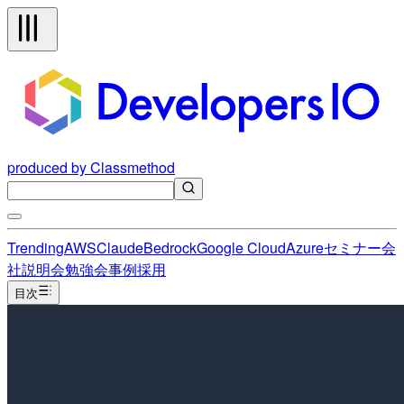
produced by Classmethod
Trending
AWS
Claude
Bedrock
Google Cloud
Azure
セミナー
会
社説明会
勉強会
事例
採用
目次