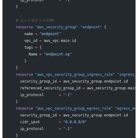
  }
  # エンドポイントのSG
  resource
 "aws_security_group"
 "endpoint"
 {
      name
 =
 "endpoint"
      vpc_id
 =
 aws_vpc
.
main
.
id
      tags
 =
 {
        Name 
=
 "endpoint-sg"
      }
  }
  resource
 "aws_vpc_security_group_ingress_rule"
 "ingress_
    security_group_id
 =
 aws_security_group
.
endpoint
.
id
    referenced_security_group_id
 =
 aws_security_group
.
main
    ip_protocol
       =
 "-1"
  }
  resource
 "aws_vpc_security_group_egress_rule"
 "egress_en
    security_group_id
 =
 aws_security_group
.
endpoint
.
id
    cidr_ipv4
         =
 "0.0.0.0/0"
    ip_protocol
       =
 "-1"
  }