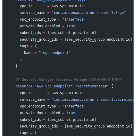
    vpc_id
       =
 aws_vpc
.
main
.
id
    service_name
 =
 "com.amazonaws.ap-northeast-1.logs"
    vpc_endpoint_type
 =
 "Interface"
    private_dns_enabled
 =
 true
    subnet_ids
 =
 [aws_subnet
.
private
.
id]
    security_group_ids
 =
 [aws_security_group
.
endpoint
.
id]
    tags
 =
 {
      Name 
=
 "logs-endpoint"
    }
  }
  ## Secrets Manager（Secrets Managerの値を利用する場合）
  resource
 "aws_vpc_endpoint"
 "secretsmanager"
 {
    vpc_id
       =
 aws_vpc
.
main
.
id
    service_name
 =
 "com.amazonaws.ap-northeast-1.secretsma
    vpc_endpoint_type
 =
 "Interface"
    private_dns_enabled
 =
 true
    subnet_ids
 =
 [aws_subnet
.
private
.
id]
    security_group_ids
 =
 [aws_security_group
.
endpoint
.
id]
    tags
 =
 {