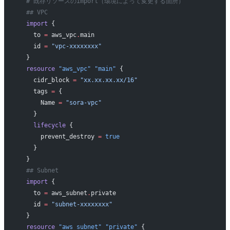
  # 既存リソースのimport（環境によって変更する箇所）
  ## VPC
  import
 {
    to
 =
 aws_vpc
.
main
    id
 =
 "vpc-xxxxxxxx"
  }
  resource
 "aws_vpc"
 "main"
 {
    cidr_block
 =
 "xx.xx.xx.xx/16"
    tags
 =
 {
      Name 
=
 "sora-vpc"
    }
    lifecycle
 {
      prevent_destroy
 =
 true
    }
  }
  ## Subnet
  import
 {
    to
 =
 aws_subnet
.
private
    id
 =
 "subnet-xxxxxxxx"
  }
  resource
 "aws_subnet"
 "private"
 {