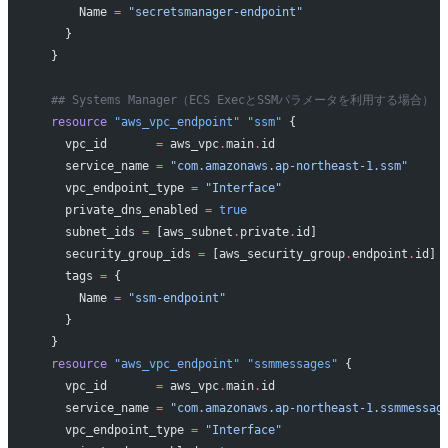
      Name 
=
 "secretsmanager-endpoint"
    }
  }
  ## Systems Manager（ECS ExecとSSMパラメータを利用する場合）
  resource
 "aws_vpc_endpoint"
 "ssm"
 {
    vpc_id
       =
 aws_vpc
.
main
.
id
    service_name
 =
 "com.amazonaws.ap-northeast-1.ssm"
    vpc_endpoint_type
 =
 "Interface"
    private_dns_enabled
 =
 true
    subnet_ids
 =
 [aws_subnet
.
private
.
id]
    security_group_ids
 =
 [aws_security_group
.
endpoint
.
id]
    tags
 =
 {
      Name 
=
 "ssm-endpoint"
    }
  }
  resource
 "aws_vpc_endpoint"
 "ssmmessages"
 {
    vpc_id
       =
 aws_vpc
.
main
.
id
    service_name
 =
 "com.amazonaws.ap-northeast-1.ssmmessag
    vpc_endpoint_type
 =
 "Interface"