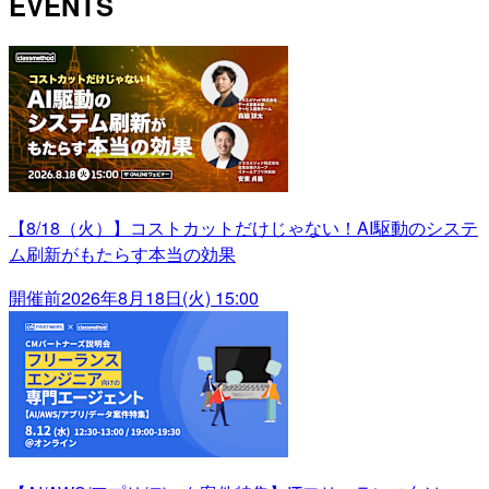
EVENTS
【8/18（火）】コストカットだけじゃない！AI駆動のシステ
ム刷新がもたらす本当の効果
開催前
2026年8月18日(火) 15:00