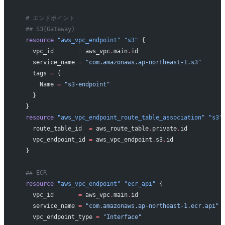
  # エンドポイント
  ## S3(Gateway)
  resource
 "aws_vpc_endpoint"
 "s3"
 {
    vpc_id
       =
 aws_vpc
.
main
.
id
    service_name
 =
 "com.amazonaws.ap-northeast-1.s3"
    tags
 =
 {
      Name 
=
 "s3-endpoint"
    }
  }
  resource
 "aws_vpc_endpoint_route_table_association"
 "s3"
    route_table_id
  =
 aws_route_table
.
private
.
id
    vpc_endpoint_id
 =
 aws_vpc_endpoint
.
s3
.
id
  }
  ## ECR
  resource
 "aws_vpc_endpoint"
 "ecr_api"
 {
    vpc_id
       =
 aws_vpc
.
main
.
id
    service_name
 =
 "com.amazonaws.ap-northeast-1.ecr.api"
    vpc_endpoint_type
 =
 "Interface"