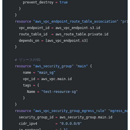
      prevent_destroy
 =
 true
    }
  }
  resource
 "aws_vpc_endpoint_route_table_association"
 "pri
    vpc_endpoint_id
 =
 aws_vpc_endpoint
.
s3
.
id
    route_table_id
  =
 aws_route_table
.
private
.
id
    depends_on
 =
 [aws_vpc_endpoint
.
s3]
  }
  # リソースのSG
  resource
 "aws_security_group"
 "main"
 {
      name
 =
 "main_sg"
      vpc_id
 =
 aws_vpc
.
main
.
id
      tags
 =
 {
        Name 
=
 "test-resource-sg"
      }
  }
  resource
 "aws_vpc_security_group_egress_rule"
 "egress_ma
    security_group_id
 =
 aws_security_group
.
main
.
id
    cidr_ipv4
         =
 "0.0.0.0/0"
    ip_protocol
       =
 "-1"