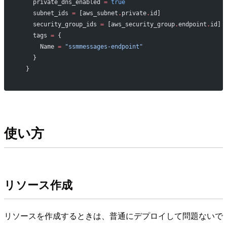
    private_dns_enabled
 =
 true
    subnet_ids
 =
 [aws_subnet
.
private
.
id]
    security_group_ids
 =
 [aws_security_group
.
endpoint
.
id]
    tags
 =
 {
      Name 
=
 "ssmmessages-endpoint"
    }
  }
使い方
リソース作成
リソースを作成するときは、普通にデプロイして問題ないで