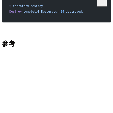
$
 terraform
 destroy
Destroy
 complete!
 Resources:
 14
 destroyed.
参考