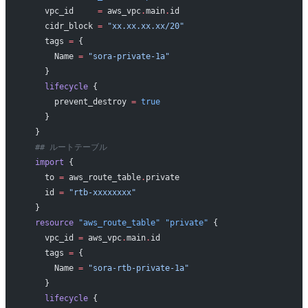
    vpc_id
     =
 aws_vpc
.
main
.
id
    cidr_block
 =
 "xx.xx.xx.xx/20"
    tags
 =
 {
      Name 
=
 "sora-private-1a"
    }
    lifecycle
 {
      prevent_destroy
 =
 true
    }
  }
  ## ルートテーブル
  import
 {
    to
 =
 aws_route_table
.
private
    id
 =
 "rtb-xxxxxxxx"
  }
  resource
 "aws_route_table"
 "private"
 {
    vpc_id
 =
 aws_vpc
.
main
.
id
    tags
 =
 {
      Name 
=
 "sora-rtb-private-1a"
    }
    lifecycle
 {