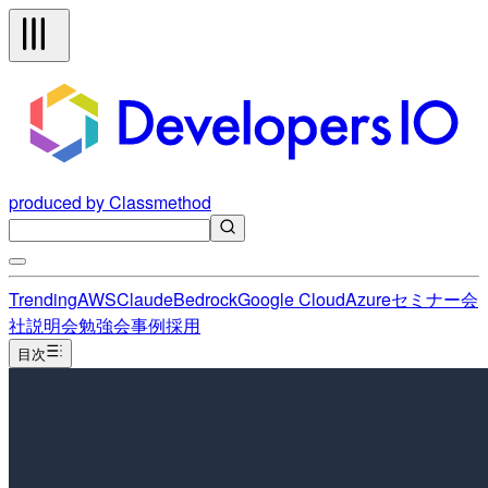
produced by Classmethod
Trending
AWS
Claude
Bedrock
Google Cloud
Azure
セミナー
会
社説明会
勉強会
事例
採用
目次