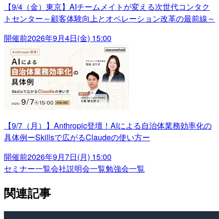
【9/4（金）東京】AIチームメイトが変える次世代コンタク
トセンター～顧客体験向上とオペレーション改革の最前線～
開催前
2026年9月4日(金) 15:00
【9/7（月）】Anthropic登壇！AIによる自治体業務効率化の
具体例ーSkillsで広がるClaudeの使い方ー
開催前
2026年9月7日(月) 15:00
セミナー一覧
会社説明会一覧
勉強会一覧
関連記事