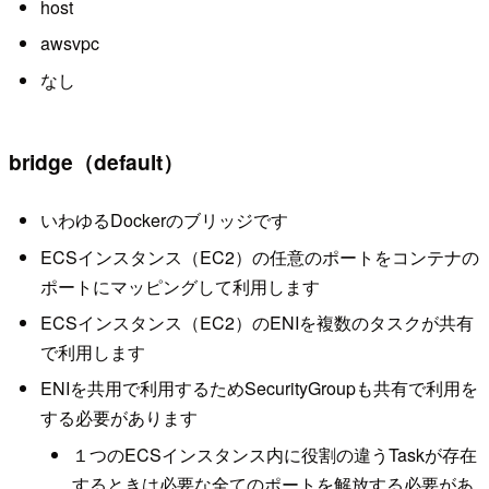
host
awsvpc
なし
bridge（default）
いわゆるDockerのブリッジです
ECSインスタンス（EC2）の任意のポートをコンテナの
ポートにマッピングして利用します
ECSインスタンス（EC2）のENIを複数のタスクが共有
で利用します
ENIを共用で利用するためSecurityGroupも共有で利用を
する必要があります
１つのECSインスタンス内に役割の違うTaskが存在
するときは必要な全てのポートを解放する必要があ