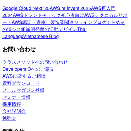
Google Cloud Next ’25
AWS re:Invent 2025
AWS再入門
2024
AWSトレンドチェック
初心者向け
AWSテクニカルサポ
ート
AWS認定（資格）
製造業関連
ジョインブログ
くらめそ
の情シス
組織開発室の活動
デザイン
Thai
Language
Vietnamese Blog
お問い合わせ
クラスメソッドへの問い合わせ
DevelopersIOへのご意見
AWSに関するご相談
資料ダウンロード
メールマガジン登録
セミナー情報
採用情報
会社説明会
勉強会