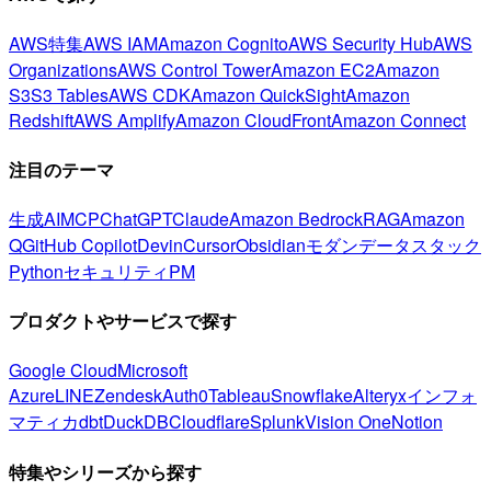
AWS特集
AWS IAM
Amazon Cognito
AWS Security Hub
AWS
Organizations
AWS Control Tower
Amazon EC2
Amazon
S3
S3 Tables
AWS CDK
Amazon QuickSight
Amazon
Redshift
AWS Amplify
Amazon CloudFront
Amazon Connect
注目のテーマ
生成AI
MCP
ChatGPT
Claude
Amazon Bedrock
RAG
Amazon
Q
GitHub Copilot
Devin
Cursor
Obsidian
モダンデータスタック
Python
セキュリティ
PM
プロダクトやサービスで探す
Google Cloud
Microsoft
Azure
LINE
Zendesk
Auth0
Tableau
Snowflake
Alteryx
インフォ
マティカ
dbt
DuckDB
Cloudflare
Splunk
Vision One
Notion
特集やシリーズから探す