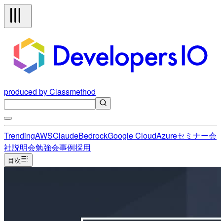
produced by Classmethod
Trending
AWS
Claude
Bedrock
Google Cloud
Azure
セミナー
会
社説明会
勉強会
事例
採用
目次