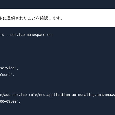
トに登録されたことを確認します。
ts --service-namespace ecs

service",

Count",

e/aws-service-role/ecs.application-autoscaling.amazonaws
00+09:00",
