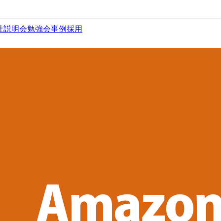
社説明会
勉強会
事例
採用