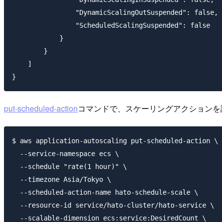
                "DynamicScalingOutSuspended": false,

                "ScheduledScalingSuspended": false

            }

        }

    ]

put-scheduled-action
コマンドで、スケーリングアクションを
$ aws application-autoscaling put-scheduled-action \

  --service-namespace ecs \

  --schedule "rate(1 hour)" \

  --timezone Asia/Tokyo \

  --scheduled-action-name hato-schedule-scale \

  --resource-id service/hato-cluster/hato-service \

  --scalable-dimension ecs:service:DesiredCount \
