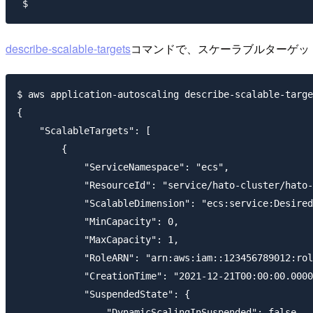
describe-scalable-targets
コマンドで、スケーラブルターゲッ
$ aws application-autoscaling describe-scalable-targe
{

    "ScalableTargets": [

        {

            "ServiceNamespace": "ecs",

            "ResourceId": "service/hato-cluster/hato-
            "ScalableDimension": "ecs:service:Desired
            "MinCapacity": 0,

            "MaxCapacity": 1,

            "RoleARN": "arn:aws:iam::123456789012:rol
            "CreationTime": "2021-12-21T00:00:00.0000
            "SuspendedState": {

                "DynamicScalingInSuspended": false,
