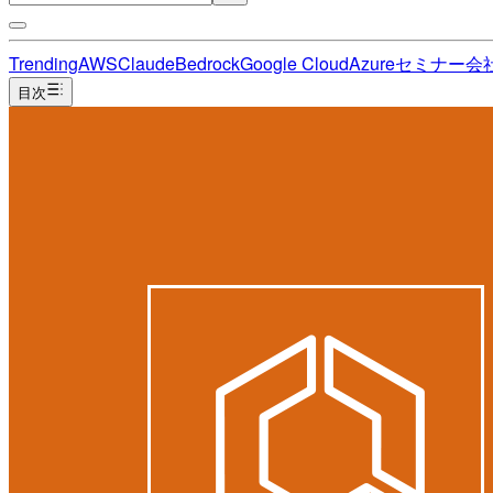
Trending
AWS
Claude
Bedrock
Google Cloud
Azure
セミナー
会
目次