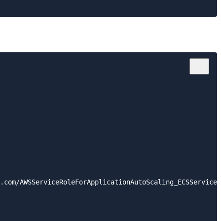
.com/AWSServiceRoleForApplicationAutoScaling_ECSService"