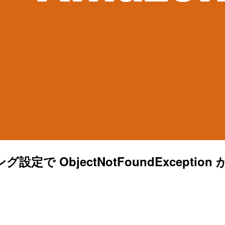
で ObjectNotFoundExcepti