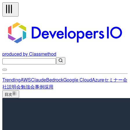
produced by Classmethod
Trending
AWS
Claude
Bedrock
Google Cloud
Azure
セミナー
会
社説明会
勉強会
事例
採用
目次