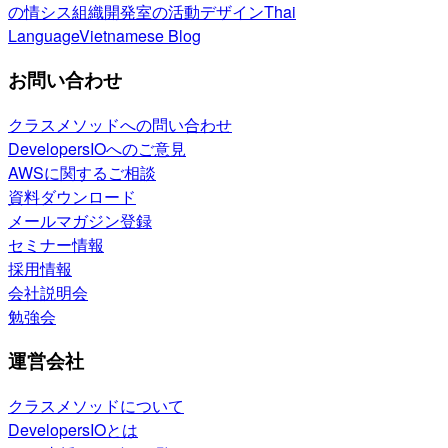
の情シス
組織開発室の活動
デザイン
Thai
Language
Vietnamese Blog
お問い合わせ
クラスメソッドへの問い合わせ
DevelopersIOへのご意見
AWSに関するご相談
資料ダウンロード
メールマガジン登録
セミナー情報
採用情報
会社説明会
勉強会
運営会社
クラスメソッドについて
DevelopersIOとは