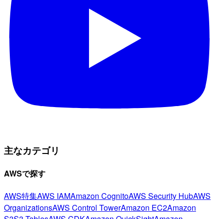
主なカテゴリ
AWSで探す
AWS特集
AWS IAM
Amazon Cognito
AWS Security Hub
AWS
Organizations
AWS Control Tower
Amazon EC2
Amazon
S3
S3 Tables
AWS CDK
Amazon QuickSight
Amazon