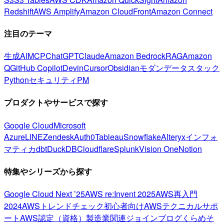
Redshift
AWS Amplify
Amazon CloudFront
Amazon Connect
注目のテーマ
生成AI
MCP
ChatGPT
Claude
Amazon Bedrock
RAG
Amazon
Q
GitHub Copilot
Devin
Cursor
Obsidian
モダンデータスタック
Python
セキュリティ
PM
プロダクトやサービスで探す
Google Cloud
Microsoft
Azure
LINE
Zendesk
Auth0
Tableau
Snowflake
Alteryx
インフォ
マティカ
dbt
DuckDB
Cloudflare
Splunk
Vision One
Notion
特集やシリーズから探す
Google Cloud Next ’25
AWS re:Invent 2025
AWS再入門
2024
AWSトレンドチェック
初心者向け
AWSテクニカルサポ
ート
AWS認定（資格）
製造業関連
ジョインブログ
くらめそ