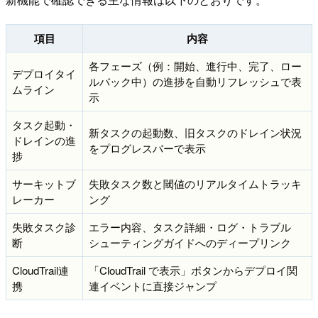
項目
内容
各フェーズ（例：開始、進行中、完了、ロー
デプロイタイ
ルバック中）の進捗を自動リフレッシュで表
ムライン
示
タスク起動・
新タスクの起動数、旧タスクのドレイン状況
ドレインの進
をプログレスバーで表示
捗
サーキットブ
失敗タスク数と閾値のリアルタイムトラッキ
レーカー
ング
失敗タスク診
エラー内容、タスク詳細・ログ・トラブル
断
シューティングガイドへのディープリンク
CloudTrail連
「CloudTrail で表示」ボタンからデプロイ関
携
連イベントに直接ジャンプ