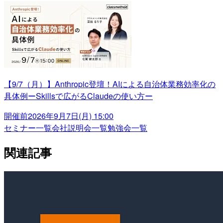
【9/7（月）】Anthropic登壇！AIによる自治体業務効率化の
具体例ーSkillsで広がるClaudeの使い方ー
開催前
2026年9月7日(月) 15:00
セミナー一覧
会社説明会一覧
勉強会一覧
関連記事