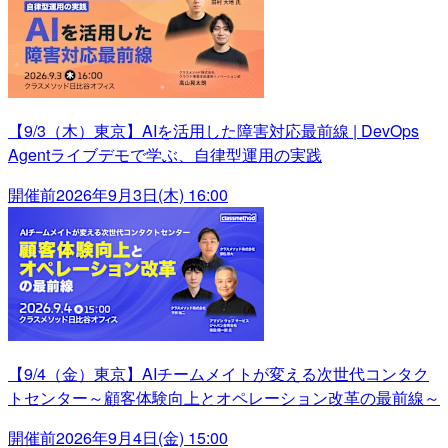
【9/3（木）東京】AIを活用した障害対応最前線 | DevOps
Agentライブデモで学ぶ、自律型運用の実践
開催前
2026年9月3日(木) 16:00
【9/4（金）東京】AIチームメイトが変える次世代コンタク
トセンター～顧客体験向上とオペレーション改革の最前線～
開催前
2026年9月4日(金) 15:00