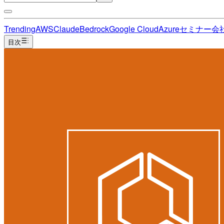
Trending
AWS
Claude
Bedrock
Google Cloud
Azure
セミナー
会
目次