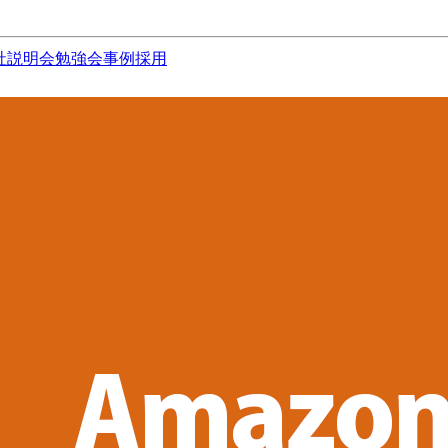
社説明会
勉強会
事例
採用