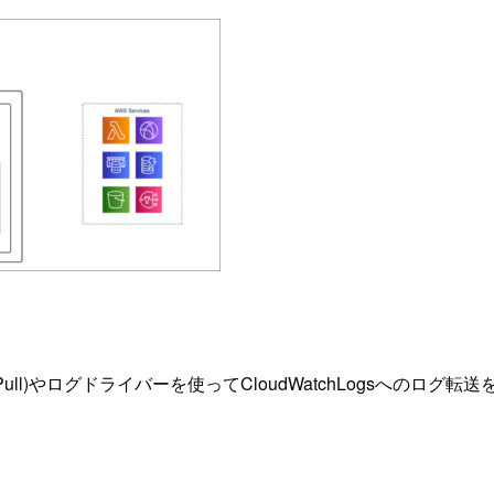
l)やログドライバーを使ってCloudWatchLogsへのログ