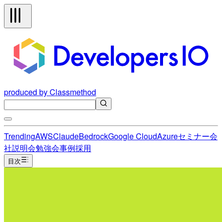
produced by Classmethod
Trending
AWS
Claude
Bedrock
Google Cloud
Azure
セミナー
会
社説明会
勉強会
事例
採用
目次