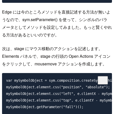
Edge には今のところメソッドを直接記述する方法が無いよ
うなので、sym.setParameter() を使って、シンボルのパラ
メータとしてメソッドを設定してみました。もっと賢くやれ
る方法があるといいのですが。
次は、stage にマウス移動のアクションを記述します。
Elements パネルで、stage の行頭の Open Actions アイコン
をクリックして、mousemove アクションを作成します。
var mySymbolObject = sym.composition.createSymbolChil
mySymbolObject.element.css("position", "absolute");

mySymbolObject.element.css("left", e.clientX - mySymb
mySymbolObject.element.css("top", e.clientY - mySymbo