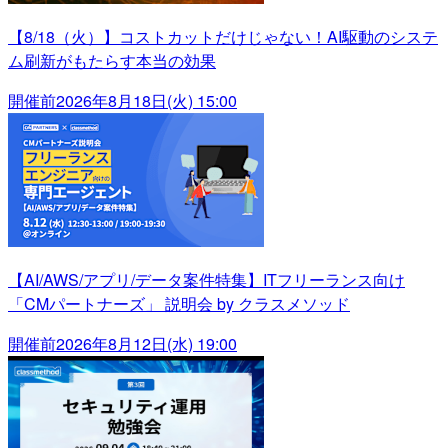
【8/18（火）】コストカットだけじゃない！AI駆動のシステ
ム刷新がもたらす本当の効果
開催前
2026年8月18日(火) 15:00
【AI/AWS/アプリ/データ案件特集】ITフリーランス向け
「CMパートナーズ」 説明会 by クラスメソッド
開催前
2026年8月12日(水) 19:00