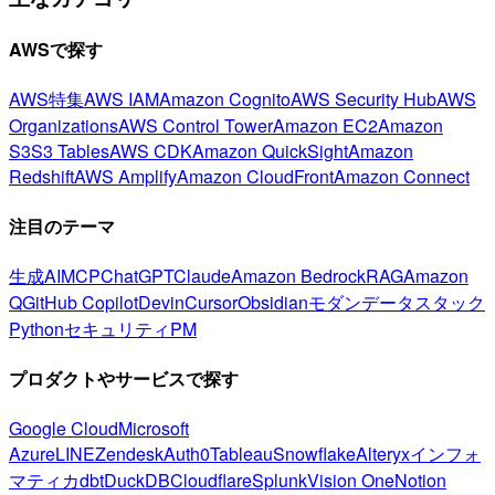
AWSで探す
AWS特集
AWS IAM
Amazon Cognito
AWS Security Hub
AWS
Organizations
AWS Control Tower
Amazon EC2
Amazon
S3
S3 Tables
AWS CDK
Amazon QuickSight
Amazon
Redshift
AWS Amplify
Amazon CloudFront
Amazon Connect
注目のテーマ
生成AI
MCP
ChatGPT
Claude
Amazon Bedrock
RAG
Amazon
Q
GitHub Copilot
Devin
Cursor
Obsidian
モダンデータスタック
Python
セキュリティ
PM
プロダクトやサービスで探す
Google Cloud
Microsoft
Azure
LINE
Zendesk
Auth0
Tableau
Snowflake
Alteryx
インフォ
マティカ
dbt
DuckDB
Cloudflare
Splunk
Vision One
Notion