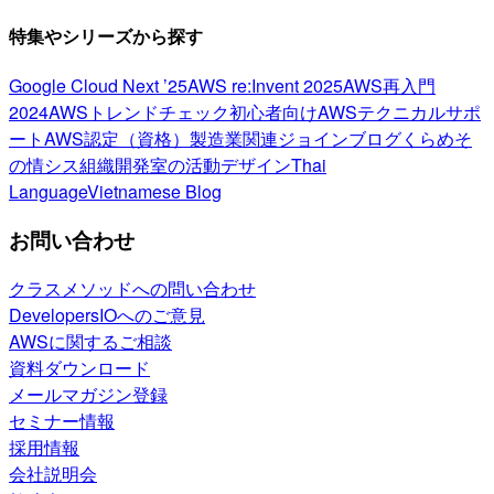
特集やシリーズから探す
Google Cloud Next ’25
AWS re:Invent 2025
AWS再入門
2024
AWSトレンドチェック
初心者向け
AWSテクニカルサポ
ート
AWS認定（資格）
製造業関連
ジョインブログ
くらめそ
の情シス
組織開発室の活動
デザイン
Thai
Language
Vietnamese Blog
お問い合わせ
クラスメソッドへの問い合わせ
DevelopersIOへのご意見
AWSに関するご相談
資料ダウンロード
メールマガジン登録
セミナー情報
採用情報
会社説明会