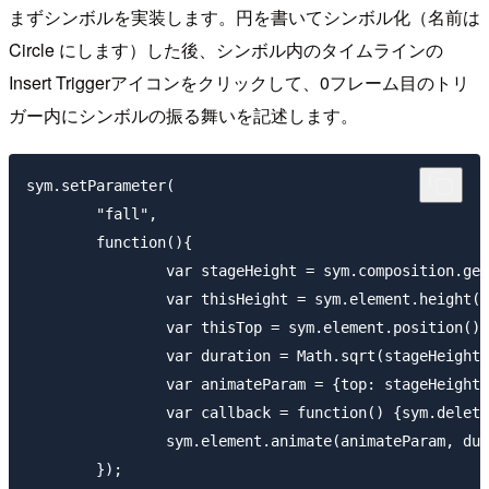
まずシンボルを実装します。円を書いてシンボル化（名前は
Circle にします）した後、シンボル内のタイムラインの
Insert Triggerアイコンをクリックして、0フレーム目のトリ
ガー内にシンボルの振る舞いを記述します。
sym.setParameter(

	"fall",

	function(){

		var stageHeight = sym.composition.getStage().element.height();

		var thisHeight = sym.element.height();

		var thisTop = sym.element.position().top;

		var duration = Math.sqrt(stageHeight - thisTop) * 100;

		var animateParam = {top: stageHeight - thisHeight, opacity: 0.2};

		var callback = function() {sym.deleteSymbol();};

		sym.element.animate(animateParam, duration, "easeOutBounce", callback);
