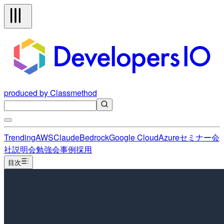
produced by Classmethod
Trending
AWS
Claude
Bedrock
Google Cloud
Azure
セミナー
会
社説明会
勉強会
事例
採用
目次