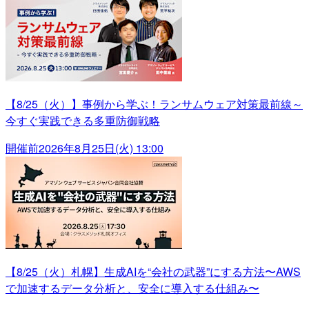
【8/25（火）】事例から学ぶ！ランサムウェア対策最前線～
今すぐ実践できる多重防御戦略
開催前
2026年8月25日(火) 13:00
【8/25（火）札幌】生成AIを“会社の武器”にする方法〜AWS
で加速するデータ分析と、安全に導入する仕組み〜