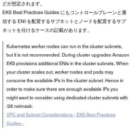
どが想定されます。
EKS Best Practices Guides にもコントロールプレーンと通
信する ENI を配置するサブネットとノードを配置するサブ
ネットを分けるケースの記載があります。
Kubernetes worker nodes can run in the cluster subnets,
but it is not recommended. During cluster upgrades Amazon
EKS provisions additional ENIs in the cluster subnets. When
your cluster scales out, worker nodes and pods may
consume the available IPs in the cluster subnet. Hence in
order to make sure there are enough available IPs you
might want to consider using dedicated cluster subnets with
/28 netmask.
VPC and Subnet Considerations - EKS Best Practices
Guides -