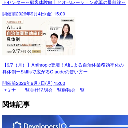
トセンター～顧客体験向上とオペレーション改革の最前線～
開催前
2026年9月4日(金) 15:00
【9/7（月）】Anthropic登壇！AIによる自治体業務効率化の
具体例ーSkillsで広がるClaudeの使い方ー
開催前
2026年9月7日(月) 15:00
セミナー一覧
会社説明会一覧
勉強会一覧
関連記事