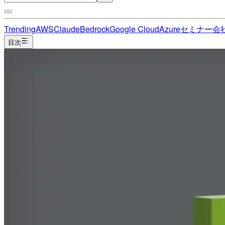
Trending
AWS
Claude
Bedrock
Google Cloud
Azure
セミナー
会
目次