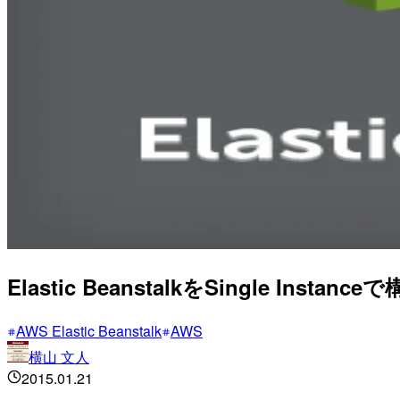
Elastic BeanstalkをSingle Ins
AWS Elastic Beanstalk
AWS
横山 文人
2015.01.21