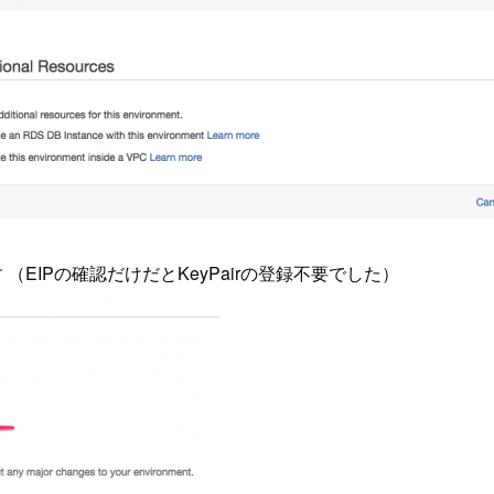
 （EIPの確認だけだとKeyPairの登録不要でした）