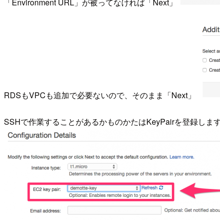
「Environment URL」が被ってなければ「Next」
RDSもVPCも追加で必要ないので、そのまま「Next」
SSHで作業することがあるかものかたはKeyPairを登録します