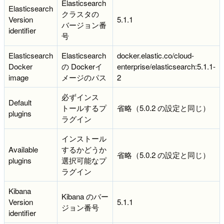
Elasticsearch
Elasticsearch
クラスタの
Version
5.1.1
バージョン番
identifier
号
Elasticsearch
Elasticsearch
docker.elastic.co/cloud-
Docker
の Dockerイ
enterprise/elasticsearch:5.1.1-
image
メージのパス
2
必ずインス
Default
トールするプ
省略（5.0.2 の設定と同じ）
plugins
ラグイン
インストール
Available
するかどうか
省略（5.0.2 の設定と同じ）
plugins
選択可能なプ
ラグイン
Kibana
Kibana のバー
Version
5.1.1
ジョン番号
identifier