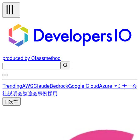
produced by Classmethod
Trending
AWS
Claude
Bedrock
Google Cloud
Azure
セミナー
会
社説明会
勉強会
事例
採用
目次