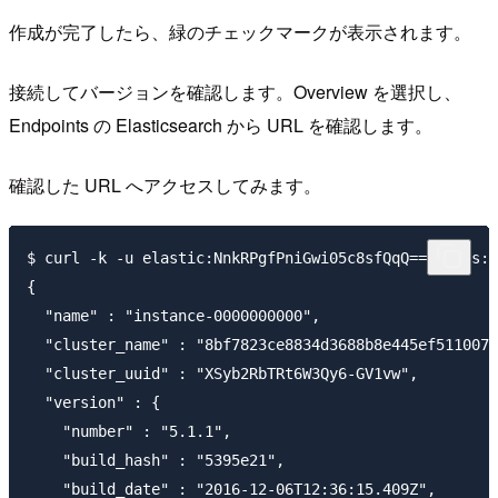
作成が完了したら、緑のチェックマークが表示されます。
接続してバージョンを確認します。Overview を選択し、
Endpoints の Elasticsearch から URL を確認します。
確認した URL へアクセスしてみます。
$ curl -k -u elastic:NnkRPgfPniGwi05c8sfQqQ== https:/
{

  "name" : "instance-0000000000",

  "cluster_name" : "8bf7823ce8834d3688b8e445ef511007"
  "cluster_uuid" : "XSyb2RbTRt6W3Qy6-GV1vw",

  "version" : {

    "number" : "5.1.1",

    "build_hash" : "5395e21",

    "build_date" : "2016-12-06T12:36:15.409Z",
