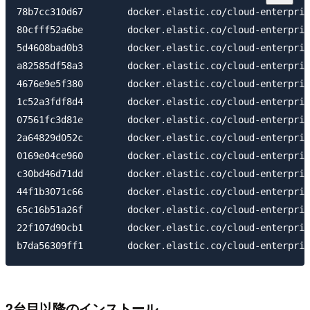
78b7cc310d67        docker.elastic.co/cloud-enterpris
80cfff52a6be        docker.elastic.co/cloud-enterpris
5d4608bad0b3        docker.elastic.co/cloud-enterpris
a82585df58a3        docker.elastic.co/cloud-enterpris
4676e9e5f380        docker.elastic.co/cloud-enterpris
1c52a3fdf8d4        docker.elastic.co/cloud-enterpris
07561fc3d81e        docker.elastic.co/cloud-enterpris
2a64829d052c        docker.elastic.co/cloud-enterpris
0169e04ce960        docker.elastic.co/cloud-enterpris
c30bd46d71dd        docker.elastic.co/cloud-enterpris
44f1b3071c66        docker.elastic.co/cloud-enterpris
65c16b51a26f        docker.elastic.co/cloud-enterpris
22f107d90cb1        docker.elastic.co/cloud-enterpris
2台目以降のインストール