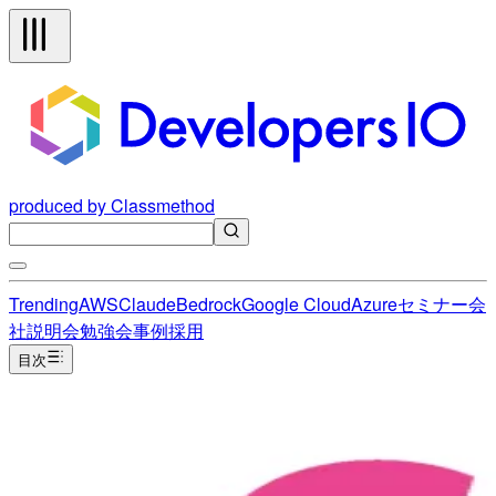
produced by Classmethod
Trending
AWS
Claude
Bedrock
Google Cloud
Azure
セミナー
会
社説明会
勉強会
事例
採用
目次