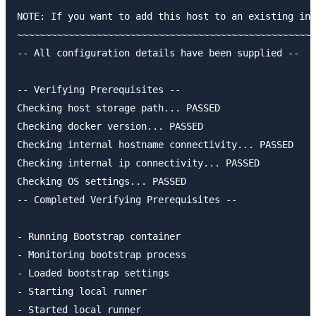
NOTE: If you want to add this host to an existing ins
~~~~~~~~~~~~~~~~~~~~~~~~~~~~~~~~~~~~~~~~~~~~~~~~~~~~~
-- All configuration details have been supplied --

-- Verifying Prerequisites --

Checking host storage path... PASSED

Checking docker version... PASSED

Checking internal hostname connectivity... PASSED

Checking internal ip connectivity... PASSED

Checking OS settings... PASSED

-- Completed Verifying Prerequisites --

- Running Bootstrap container

- Monitoring bootstrap process

- Loaded bootstrap settings

- Starting local runner

- Started local runner
