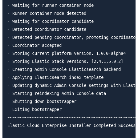
- Waiting for runner container node

- Runner container node detected

- Waiting for coordinator candidate

- Detected coordinator candidate

- Detected pending coordinator, promoting coordinator

- Coordinator accepted

- Storing current platform version: 1.0.0-alpha4

- Storing Elastic Stack versions: [2.4.1,5.0.2]

- Creating Admin Console Elasticsearch backend

- Applying Elasticsearch index template

- Updating dynamic Admin Console settings with Elasti
- Starting reindexing Admin Console data

- Shutting down bootstrapper

- Exiting bootstrapper

~~~~~~~~~~~~~~~~~~~~~~~~~~~~~~~~~~~~~~~~~~~~~~~~~~~~~
Elastic Cloud Enterprise Installer Completed Successf