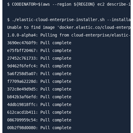
$ COODINATOR=$(aws --region ${REGION} ec2 describe-in
$ ./elastic-cloud-enterprise-installer.sh --installat
Unable to find image 'docker.elastic.co/cloud-enterpr
1.0.0-alpha4: Pulling from cloud-enterprise/elastic-c
3690ec4760f9: Pull complete

e75fbff20467: Pull complete

27452c761733: Pull complete

9d462f6fefc4: Pull complete

5a6f258d5a07: Pull complete

f7709a62228d: Pull complete

372c8e49d9d5: Pull complete

b842b3af6efd: Pull complete

4ddb19818ffc: Pull complete

612cacd1b411: Pull complete

086709959c54: Pull complete

00b2f98d0080: Pull complete
