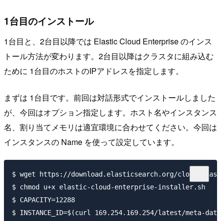
1台目のインストール
1台目と、2台目以降では Elastic Cloud Enterprise のインス
トール方法が変わります。2台目以降はクラスタに組み込む
ために 1台目のホストのIPアドレスを指定します。
まずは 1台目です。前回は対話形式でインストールしました
が、今回はオプション指定します。ホスト名やインスタンス
名、割り当てメモリは適宜環境に合わせてください。今回は
インスタンスの Name を使って設定しています。
$ wget https://download.elasticsearch.org/cloud/elast
$ chmod u+x elastic-cloud-enterprise-installer.sh

$ CAPACITY=12288

$ INSTANCE_ID=$(curl 169.254.169.254/latest/meta-data