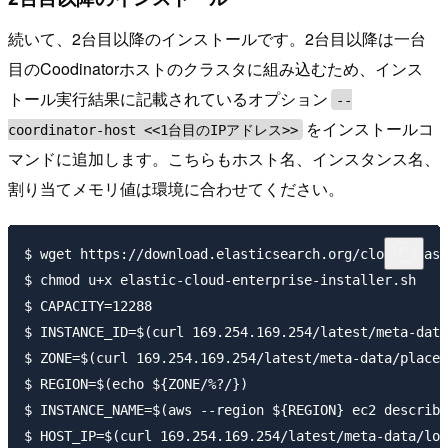
続いて、2台目以降のインストールです。2台目以降は一台
目のCoodinatorホストのクラスタに組み込むため、インス
トール実行結果に記載されているオプション
--
をインストールコ
coordinator-host <<1台目のIPアドレス>>
マンドに追加します。こちらもホスト名、インスタンス名、
割り当てメモリ値は環境に合わせてください。
$ wget https://download.elasticsearch.org/cloud/elast
$ chmod u+x elastic-cloud-enterprise-installer.sh

$ CAPACITY=12288

$ INSTANCE_ID=$(curl 169.254.169.254/latest/meta-data
$ ZONE=$(curl 169.254.169.254/latest/meta-data/placem
$ REGION=$(echo ${ZONE/%?/})

$ INSTANCE_NAME=$(aws --region ${REGION} ec2 describe
$ HOST_IP=$(curl 169.254.169.254/latest/meta-data/loc