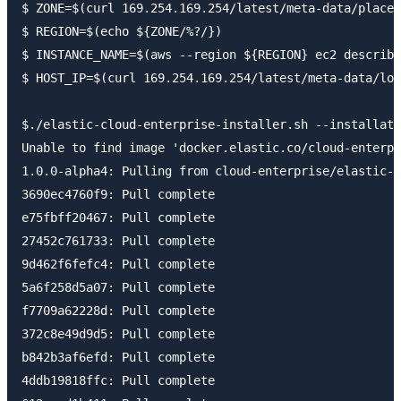
$ ZONE=$(curl 169.254.169.254/latest/meta-data/placem
$ REGION=$(echo ${ZONE/%?/})

$ INSTANCE_NAME=$(aws --region ${REGION} ec2 describe
$ HOST_IP=$(curl 169.254.169.254/latest/meta-data/loc
$./elastic-cloud-enterprise-installer.sh --installati
Unable to find image 'docker.elastic.co/cloud-enterpr
1.0.0-alpha4: Pulling from cloud-enterprise/elastic-c
3690ec4760f9: Pull complete

e75fbff20467: Pull complete

27452c761733: Pull complete

9d462f6fefc4: Pull complete

5a6f258d5a07: Pull complete

f7709a62228d: Pull complete

372c8e49d9d5: Pull complete

b842b3af6efd: Pull complete

4ddb19818ffc: Pull complete
