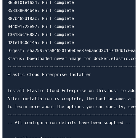
8658101ef634: Pull complete

353338694b4e: Pull complete

887b462d18ac: Pull complete

044091723e92: Pull complete

f3618ac16887: Pull complete

d2fe13c0d14a: Pull complete

Digest: sha256:afa84620f50ebee37ebaadd3c117d3dbfc0ea5
Status: Downloaded newer image for docker.elastic.co/
~~~~~~~~~~~~~~~~~~~~~~~~~~~~~~~~~~~~~~~~~~~~~~~~~~~~~
Elastic Cloud Enterprise Installer

Install Elastic Cloud Enterprise on this host to add 
After installation is complete, the host becomes a ru
To learn more about the options you can specify, see 
~~~~~~~~~~~~~~~~~~~~~~~~~~~~~~~~~~~~~~~~~~~~~~~~~~~~~
-- All configuration details have been supplied --
