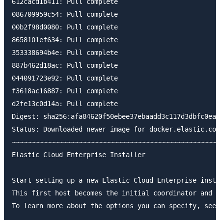
612cacd1b411: Pull complete

086709959c54: Pull complete

00b2f98d0080: Pull complete

8658101ef634: Pull complete

353338694b4e: Pull complete

887b462d18ac: Pull complete

044091723e92: Pull complete

f3618ac16887: Pull complete

d2fe13c0d14a: Pull complete

Digest: sha256:afa84620f50ebee37ebaadd3c117d3dbfc0ea5
Status: Downloaded newer image for docker.elastic.co/
~~~~~~~~~~~~~~~~~~~~~~~~~~~~~~~~~~~~~~~~~~~~~~~~~~~~~
Elastic Cloud Enterprise Installer

Start setting up a new Elastic Cloud Enterprise insta
This first host becomes the initial coordinator and p
To learn more about the options you can specify, see 