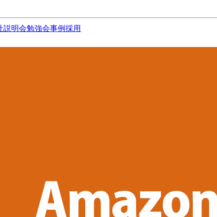
社説明会
勉強会
事例
採用