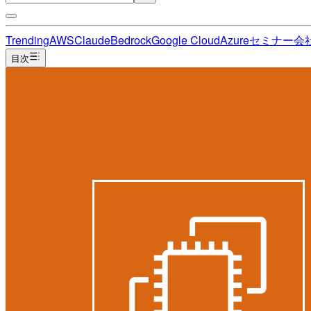
Trending
AWS
Claude
Bedrock
Google Cloud
Azure
セミナー
会
目次