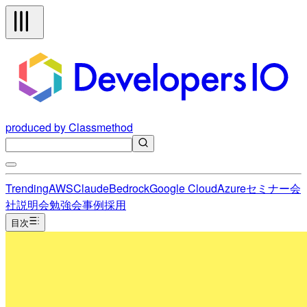
produced by Classmethod
Trending
AWS
Claude
Bedrock
Google Cloud
Azure
セミナー
会
社説明会
勉強会
事例
採用
目次