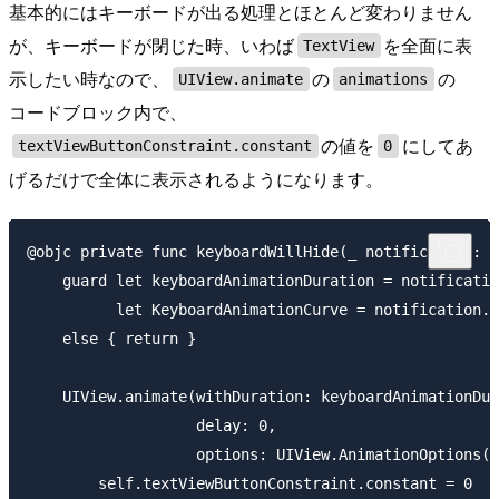
基本的にはキーボードが出る処理とほとんど変わりません
が、キーボードが閉じた時、いわば
を全面に表
TextView
示したい時なので、
の
の
UIView.animate
animations
コードブロック内で、
の値を
にしてあ
textViewButtonConstraint.constant
0
げるだけで全体に表示されるようになります。
@objc private func keyboardWillHide(_ notification: N
    guard let keyboardAnimationDuration = notificatio
          let KeyboardAnimationCurve = notification.k
    else { return }

    UIView.animate(withDuration: keyboardAnimationDur
                   delay: 0,

                   options: UIView.AnimationOptions(r
        self.textViewButtonConstraint.constant = 0
