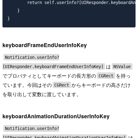
        return self.userInfo?[UIResponder.keyboardAni
    }

keyboardFrameEndUserInfoKey
Notification.userInfo?
は
[UIResponder.keyboardFrameEndUserInfoKey]
NSValue
でプロパティとしてキーボードの長方形の
を持っ
CGRect
ています。今回はその
からキーボードの高さだけ
CGRect
を取り出して変数に渡しています。
keyboardAnimationDurationUserInfoKey
Notification.userInfo?
は
[UIResponder.keyboardAnimationDurationUserInfoKey]