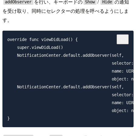
を行い、キーボードの
/
の通知
addObserver
Show
Hide
を受け取り、同時にセレクターの処理を呼べるようにしま
す。
override func viewDidLoad() {

    super.viewDidLoad()

    NotificationCenter.default.addObserver(self,

                                           selector: 
                                           name: UIRe
                                           object: ni
    NotificationCenter.default.addObserver(self,

                                           selector: 
                                           name: UIRe
                                           object: ni