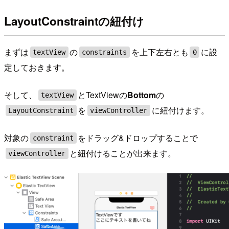
LayoutConstraintの紐付け
まずは
の
を上下左右とも
に設
textView
constraints
0
定しておきます。
そして、
とTextViewの
Bottom
の
textView
を
に紐付けます。
LayoutConstraint
viewController
対象の
をドラッグ&ドロップすることで
constraint
と紐付けることが出来ます。
viewController