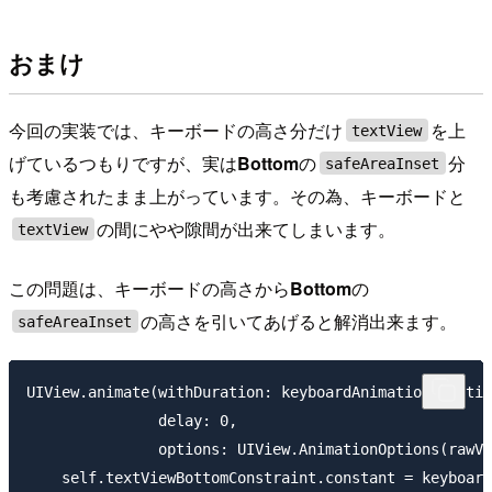
おまけ
今回の実装では、キーボードの高さ分だけ
を上
textView
げているつもりですが、実は
Bottom
の
分
safeAreaInset
も考慮されたまま上がっています。その為、キーボードと
の間にやや隙間が出来てしまいます。
textView
この問題は、キーボードの高さから
Bottom
の
の高さを引いてあげると解消出来ます。
safeAreaInset
UIView.animate(withDuration: keyboardAnimationDuratio
               delay: 0,

               options: UIView.AnimationOptions(rawVa
    self.textViewBottomConstraint.constant = keyboard