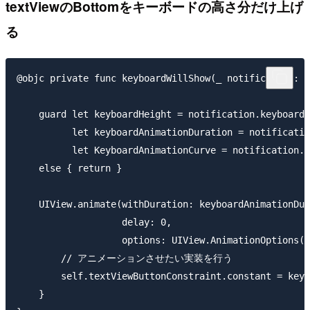
textViewのBottomをキーボードの高さ分だけ上げ
る
@objc private func keyboardWillShow(_ notification: N
    guard let keyboardHeight = notification.keyboardH
          let keyboardAnimationDuration = notificatio
          let KeyboardAnimationCurve = notification.k
    else { return }

    UIView.animate(withDuration: keyboardAnimationDur
                   delay: 0,

                   options: UIView.AnimationOptions(r
        // アニメーションさせたい実装を行う

        self.textViewButtonConstraint.constant = keyb
    }
