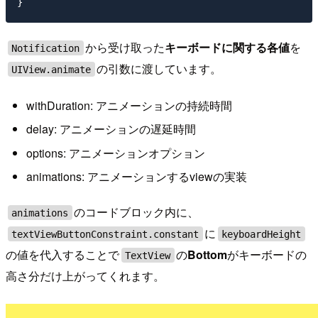
から受け取った
キーボードに関する各値
を
Notification
の引数に渡しています。
UIView.animate
withDuration: アニメーションの持続時間
delay: アニメーションの遅延時間
options: アニメーションオプション
animations: アニメーションするviewの実装
のコードブロック内に、
animations
に
textViewButtonConstraint.constant
keyboardHeight
の値を代入することで
の
Bottom
がキーボードの
TextView
高さ分だけ上がってくれます。