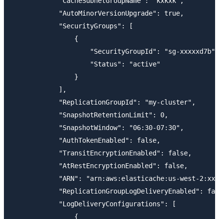
            "CacheSubnetGroupName": "kxkxk",

            "AutoMinorVersionUpgrade": true,

            "SecurityGroups": [

                {

                    "SecurityGroupId": "sg-xxxxxd7b",

                    "Status": "active"

                }

            ],

            "ReplicationGroupId": "my-cluster",

            "SnapshotRetentionLimit": 0,

            "SnapshotWindow": "06:30-07:30",

            "AuthTokenEnabled": false,

            "TransitEncryptionEnabled": false,

            "AtRestEncryptionEnabled": false,

            "ARN": "arn:aws:elasticache:us-west-2:xxx
            "ReplicationGroupLogDeliveryEnabled": fal
            "LogDeliveryConfigurations": [

                {
