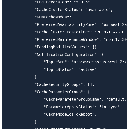
            "EngineVersion": "5.0.5",

            "CacheClusterStatus": "available",

            "NumCacheNodes": 1,

            "PreferredAvailabilityZone": "us-west-2a"
            "CacheClusterCreateTime": "2019-11-26T01:
            "PreferredMaintenanceWindow": "mon:17:30-
            "PendingModifiedValues": {},

            "NotificationConfiguration": {

                "TopicArn": "arn:aws:sns:us-west-2:xx
                "TopicStatus": "active"

            },

            "CacheSecurityGroups": [],

            "CacheParameterGroup": {

                "CacheParameterGroupName": "default.r
                "ParameterApplyStatus": "in-sync",

                "CacheNodeIdsToReboot": []

            },
