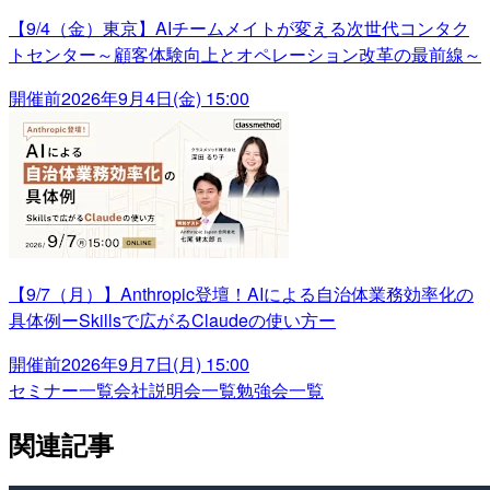
【9/4（金）東京】AIチームメイトが変える次世代コンタク
トセンター～顧客体験向上とオペレーション改革の最前線～
開催前
2026年9月4日(金) 15:00
【9/7（月）】Anthropic登壇！AIによる自治体業務効率化の
具体例ーSkillsで広がるClaudeの使い方ー
開催前
2026年9月7日(月) 15:00
セミナー一覧
会社説明会一覧
勉強会一覧
関連記事