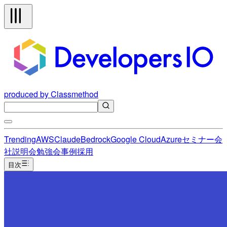
produced by Classmethod
Trending
AWS
Claude
Bedrock
Google Cloud
Azure
セミナー
会
社説明会
勉強会
事例
採用
目次