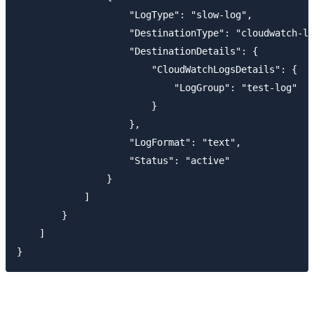
                    "LogType": "slow-log",

                    "DestinationType": "cloudwatch-lo
                    "DestinationDetails": {

                        "CloudWatchLogsDetails": {

                            "LogGroup": "test-log"

                        }

                    },

                    "LogFormat": "text",

                    "Status": "active"

                }

            ]

        }

    ]
