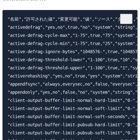
"名前","許可された値","変更可能","値","ソース","タイプ","
"activedefrag","yes,no",true,"no","system","string","
"active-defrag-cycle-max","1-75",true,"75","system","
"active-defrag-cycle-min","1-75",true,"25","system","
"active-defrag-ignore-bytes","1048576-",true,"1048576
"active-defrag-threshold-lower","1-100",true,"10","sy
"active-defrag-threshold-upper","1-100",true,"1","sys
"activerehashing","yes,no",true,"yes","system","strin
"appendfsync","always,everysec,no",false,"everysec","
"appendonly","yes,no",false,"no","system","string","i
"client-output-buffer-limit-normal-hard-limit","0-",t
"client-output-buffer-limit-normal-soft-limit","0-",t
"client-output-buffer-limit-normal-soft-seconds","0-"
"client-output-buffer-limit-pubsub-hard-limit","0-",t
"client-output-buffer-limit-pubsub-soft-limit","0-",t