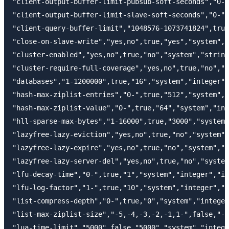
"client-output-buffer-limit-pubsub-soft-seconds","0-"
"client-output-buffer-limit-slave-soft-seconds","0-",
"client-query-buffer-limit","1048576-1073741824",true
"close-on-slave-write","yes,no",true,"yes","system","
"cluster-enabled","yes,no",true,"no","system","string
"cluster-require-full-coverage","yes,no",true,"no","s
"databases","1-1200000",true,"16","system","integer",
"hash-max-ziplist-entries","0-",true,"512","system","
"hash-max-ziplist-value","0-",true,"64","system","int
"hll-sparse-max-bytes","1-16000",true,"3000","system"
"lazyfree-lazy-eviction","yes,no",true,"no","system",
"lazyfree-lazy-expire","yes,no",true,"no","system","s
"lazyfree-lazy-server-del","yes,no",true,"no","system
"lfu-decay-time","0-",true,"1","system","integer","im
"lfu-log-factor","1-",true,"10","system","integer","i
"list-compress-depth","0-",true,"0","system","integer
"list-max-ziplist-size","-5,-4,-3,-2,-1,1-",false,"-2
"lua-time-limit","5000",false,"5000","system","intege