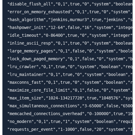
"disable_flush_all","0,1",true,"0","system","boolean"
"error_on_memory_exhausted","0,1",true,"0","system","
"hash_algorithm","jenkins,murmur3",true,"jenkins","sy
"hashpower_init","12-64",false,"16","system","integer
"idle_timeout","0-86400",true,"0","system","integer",
"inline_ascii_resp","0,1",true,"0","system","boolean"
"large_memory_pages","0,1",false,"0","system","boolea
"lock_down_paged_memory","0,1",false,"0","system","bo
"lru_crawler","0,1",true,"0","system","boolean","requ
"lru_maintainer","0,1",true,"0","system","boolean","r
"maxconns_fast","0,1",true,"0","system","boolean","re
"maximize_core_file_limit","0,1",false,"0","system","
"max_item_size","1024-134217728",true,"1048576","syst
"max_simultaneous_connections","3-65000",false,"65000
"memcached_connections_overhead","0-100000",true,"100
"no_modern","0,1",true,"1","system","boolean","requir
"requests_per_event","1-1000",false,"20","system","in