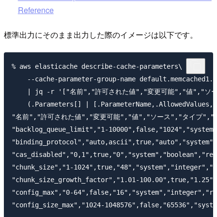
Reference
標準出力にそのまま出力した際のイメージは以下です。
% aws elasticache describe-cache-parameters\

    --cache-parameter-group-name default.memcached1.6
    | jq -r '["名前","許可された値","変更可能","値","ソ
    (.Parameters[] | [.ParameterName,.AllowedValues,.
"名前","許可された値","変更可能","値","ソース","タイプ","
"backlog_queue_limit","1-10000",false,"1024","system"
"binding_protocol","auto,ascii",true,"auto","system",
"cas_disabled","0,1",true,"0","system","boolean","req
"chunk_size","1-1024",true,"48","system","integer","r
"chunk_size_growth_factor","1.01-100.00",true,"1.25",
"config_max","0-64",false,"16","system","integer","re
"config_size_max","1024-1048576",false,"65536","syste