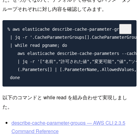
ループそれぞれに対し内容を確認してみます。
% aws elasticache describe-cache-parameter-groups\

 | jq -r '.CacheParameterGroups[].CacheParameterGroup
 | while read pgname; do

    aws elasticache describe-cache-parameters --cache
    | jq -r '["名前","許可された値","変更可能","値","ソ
    (.Parameters[] | [.ParameterName,.AllowedValues,.
以下のコマンドと while read を組み合わせて実現しまし
た。
describe-cache-parameter-groups — AWS CLI 2.3.5
Command Reference