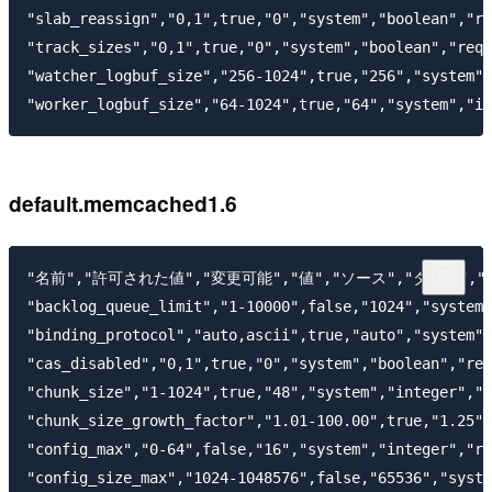
"slab_reassign","0,1",true,"0","system","boolean","re
"track_sizes","0,1",true,"0","system","boolean","requ
"watcher_logbuf_size","256-1024",true,"256","system",
default.memcached1.6
"名前","許可された値","変更可能","値","ソース","タイプ","
"backlog_queue_limit","1-10000",false,"1024","system"
"binding_protocol","auto,ascii",true,"auto","system",
"cas_disabled","0,1",true,"0","system","boolean","req
"chunk_size","1-1024",true,"48","system","integer","r
"chunk_size_growth_factor","1.01-100.00",true,"1.25",
"config_max","0-64",false,"16","system","integer","re
"config_size_max","1024-1048576",false,"65536","syste