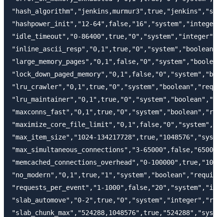
"hash_algorithm","jenkins,murmur3",true,"jenkins","sy
"hashpower_init","12-64",false,"16","system","integer
"idle_timeout","0-86400",true,"0","system","integer",
"inline_ascii_resp","0,1",true,"0","system","boolean"
"large_memory_pages","0,1",false,"0","system","boolea
"lock_down_paged_memory","0,1",false,"0","system","bo
"lru_crawler","0,1",true,"0","system","boolean","requ
"lru_maintainer","0,1",true,"0","system","boolean","r
"maxconns_fast","0,1",true,"0","system","boolean","re
"maximize_core_file_limit","0,1",false,"0","system","
"max_item_size","1024-134217728",true,"1048576","syst
"max_simultaneous_connections","3-65000",false,"65000
"memcached_connections_overhead","0-100000",true,"100
"no_modern","0,1",true,"1","system","boolean","requir
"requests_per_event","1-1000",false,"20","system","in
"slab_automove","0-2",true,"0","system","integer","re
"slab_chunk_max","524288,1048576",true,"524288","syst