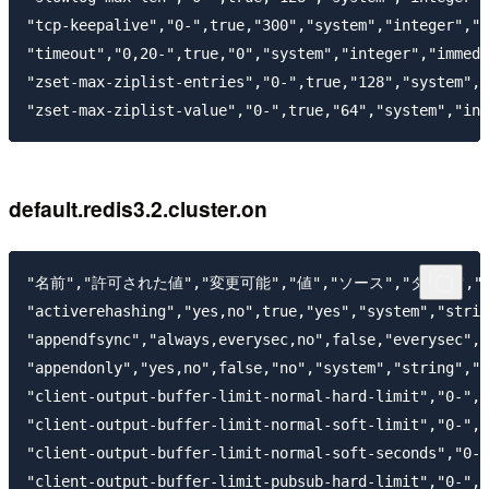
"tcp-keepalive","0-",true,"300","system","integer","i
"timeout","0,20-",true,"0","system","integer","immedi
"zset-max-ziplist-entries","0-",true,"128","system","
default.redis3.2.cluster.on
"名前","許可された値","変更可能","値","ソース","タイプ","
"activerehashing","yes,no",true,"yes","system","strin
"appendfsync","always,everysec,no",false,"everysec","
"appendonly","yes,no",false,"no","system","string","i
"client-output-buffer-limit-normal-hard-limit","0-",t
"client-output-buffer-limit-normal-soft-limit","0-",t
"client-output-buffer-limit-normal-soft-seconds","0-"
"client-output-buffer-limit-pubsub-hard-limit","0-",t