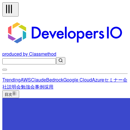
produced by Classmethod
Trending
AWS
Claude
Bedrock
Google Cloud
Azure
セミナー
会
社説明会
勉強会
事例
採用
目次