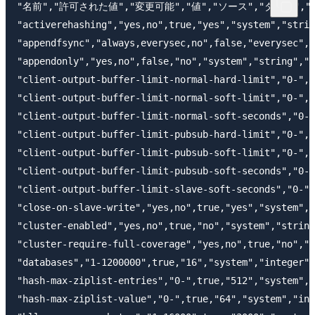
"名前","許可された値","変更可能","値","ソース","タイプ","
"activerehashing","yes,no",true,"yes","system","strin
"appendfsync","always,everysec,no",false,"everysec","
"appendonly","yes,no",false,"no","system","string","i
"client-output-buffer-limit-normal-hard-limit","0-",t
"client-output-buffer-limit-normal-soft-limit","0-",t
"client-output-buffer-limit-normal-soft-seconds","0-"
"client-output-buffer-limit-pubsub-hard-limit","0-",t
"client-output-buffer-limit-pubsub-soft-limit","0-",t
"client-output-buffer-limit-pubsub-soft-seconds","0-"
"client-output-buffer-limit-slave-soft-seconds","0-",
"close-on-slave-write","yes,no",true,"yes","system","
"cluster-enabled","yes,no",true,"no","system","string
"cluster-require-full-coverage","yes,no",true,"no","s
"databases","1-1200000",true,"16","system","integer",
"hash-max-ziplist-entries","0-",true,"512","system","
"hash-max-ziplist-value","0-",true,"64","system","int