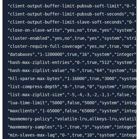
"client-output-buffer-limit-pubsub-soft-limit","0-",t
"client-output-buffer-limit-pubsub-soft-seconds","0-"
"client-output-buffer-limit-slave-soft-seconds","0-",
"close-on-slave-write","yes,no",true,"yes","system","
"cluster-enabled","yes,no",true,"yes","system","strin
"cluster-require-full-coverage","yes,no",true,"no","s
"databases","1-1200000",true,"16","system","integer",
"hash-max-ziplist-entries","0-",true,"512","system","
"hash-max-ziplist-value","0-",true,"64","system","int
"hll-sparse-max-bytes","1-16000",true,"3000","system"
"list-compress-depth","0-",true,"0","system","integer
"list-max-ziplist-size","-5,-4,-3,-2,-1,1-",false,"-2
"lua-time-limit","5000",false,"5000","system","intege
"maxclients","1-65000",false,"65000","system","intege
"maxmemory-policy","volatile-lru,allkeys-lru,volatile
"maxmemory-samples","1-",true,"3","system","integer",
"min-slaves-max-lag","0-",true,"10","system","integer