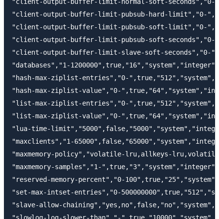
"client-output-buffer-limit-normal-soft-seconds","0-"
"client-output-buffer-limit-pubsub-hard-limit","0-",t
"client-output-buffer-limit-pubsub-soft-limit","0-",t
"client-output-buffer-limit-pubsub-soft-seconds","0-"
"client-output-buffer-limit-slave-soft-seconds","0-",
"databases","1-1200000",true,"16","system","integer",
"hash-max-ziplist-entries","0-",true,"512","system","
"hash-max-ziplist-value","0-",true,"64","system","int
"list-max-ziplist-entries","0-",true,"512","system","
"list-max-ziplist-value","0-",true,"64","system","int
"lua-time-limit","5000",false,"5000","system","intege
"maxclients","1-65000",false,"65000","system","intege
"maxmemory-policy","volatile-lru,allkeys-lru,volatile
"maxmemory-samples","1-",true,"3","system","integer",
"reserved-memory-percent","0-100",true,"25","system",
"set-max-intset-entries","0-500000000",true,"512","sy
"slave-allow-chaining","yes,no",false,"no","system","
"slowlog-log-slower-than","-",true,"10000","system","