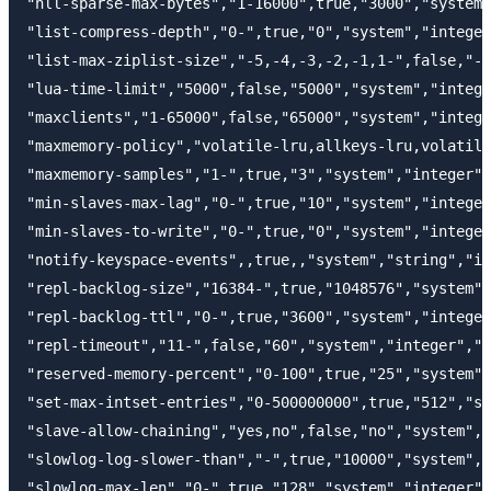
"hll-sparse-max-bytes","1-16000",true,"3000","system"
"list-compress-depth","0-",true,"0","system","integer
"list-max-ziplist-size","-5,-4,-3,-2,-1,1-",false,"-2
"lua-time-limit","5000",false,"5000","system","intege
"maxclients","1-65000",false,"65000","system","intege
"maxmemory-policy","volatile-lru,allkeys-lru,volatile
"maxmemory-samples","1-",true,"3","system","integer",
"min-slaves-max-lag","0-",true,"10","system","integer
"min-slaves-to-write","0-",true,"0","system","integer
"notify-keyspace-events",,true,,"system","string","im
"repl-backlog-size","16384-",true,"1048576","system",
"repl-backlog-ttl","0-",true,"3600","system","integer
"repl-timeout","11-",false,"60","system","integer","i
"reserved-memory-percent","0-100",true,"25","system",
"set-max-intset-entries","0-500000000",true,"512","sy
"slave-allow-chaining","yes,no",false,"no","system","
"slowlog-log-slower-than","-",true,"10000","system","
"slowlog-max-len","0-",true,"128","system","integer",