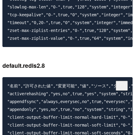
"slowlog-max-len","0-",true,"128","system","integer",
"tcp-keepalive","0-",true,"0","system","integer","imm
"timeout","0,20-",true,"0","system","integer","immedi
"zset-max-ziplist-entries","0-",true,"128","system","
default.redis2.8
"名前","許可された値","変更可能","値","ソース","タイプ","
"activerehashing","yes,no",true,"yes","system","strin
"appendfsync","always,everysec,no",true,"everysec","s
"appendonly","yes,no",true,"no","system","string","im
"client-output-buffer-limit-normal-hard-limit","0-",t
"client-output-buffer-limit-normal-soft-limit","0-",t
"client-output-buffer-limit-normal-soft-seconds","0-"