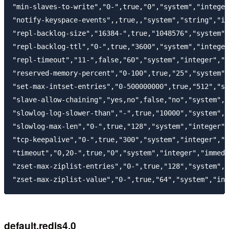
"min-slaves-to-write","0-",true,"0","system","integer
"notify-keyspace-events",,true,,"system","string","im
"repl-backlog-size","16384-",true,"1048576","system",
"repl-backlog-ttl","0-",true,"3600","system","integer
"repl-timeout","11-",false,"60","system","integer","i
"reserved-memory-percent","0-100",true,"25","system",
"set-max-intset-entries","0-500000000",true,"512","sy
"slave-allow-chaining","yes,no",false,"no","system","
"slowlog-log-slower-than","-",true,"10000","system","
"slowlog-max-len","0-",true,"128","system","integer",
"tcp-keepalive","0-",true,"300","system","integer","i
"timeout","0,20-",true,"0","system","integer","immedi
"zset-max-ziplist-entries","0-",true,"128","system","
default.redis4.0