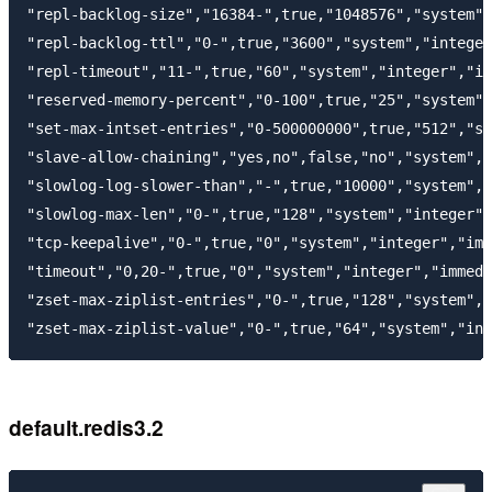
"repl-backlog-size","16384-",true,"1048576","system",
"repl-backlog-ttl","0-",true,"3600","system","integer
"repl-timeout","11-",true,"60","system","integer","im
"reserved-memory-percent","0-100",true,"25","system",
"set-max-intset-entries","0-500000000",true,"512","sy
"slave-allow-chaining","yes,no",false,"no","system","
"slowlog-log-slower-than","-",true,"10000","system","
"slowlog-max-len","0-",true,"128","system","integer",
"tcp-keepalive","0-",true,"0","system","integer","imm
"timeout","0,20-",true,"0","system","integer","immedi
"zset-max-ziplist-entries","0-",true,"128","system","
default.redis3.2