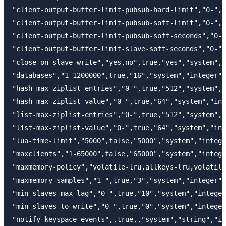
"client-output-buffer-limit-pubsub-hard-limit","0-",t
"client-output-buffer-limit-pubsub-soft-limit","0-",t
"client-output-buffer-limit-pubsub-soft-seconds","0-"
"client-output-buffer-limit-slave-soft-seconds","0-",
"close-on-slave-write","yes,no",true,"yes","system","
"databases","1-1200000",true,"16","system","integer",
"hash-max-ziplist-entries","0-",true,"512","system","
"hash-max-ziplist-value","0-",true,"64","system","int
"list-max-ziplist-entries","0-",true,"512","system","
"list-max-ziplist-value","0-",true,"64","system","int
"lua-time-limit","5000",false,"5000","system","intege
"maxclients","1-65000",false,"65000","system","intege
"maxmemory-policy","volatile-lru,allkeys-lru,volatile
"maxmemory-samples","1-",true,"3","system","integer",
"min-slaves-max-lag","0-",true,"10","system","integer
"min-slaves-to-write","0-",true,"0","system","integer
"notify-keyspace-events",,true,,"system","string","im