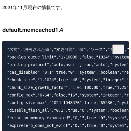
2021年11月現在の情報です。
default.memcached1.4
"名前","許可された値","変更可能","値","ソース","タイプ","
"backlog_queue_limit","1-10000",false,"1024","system"
"binding_protocol","auto,ascii",true,"auto","system",
"cas_disabled","0,1",true,"0","system","boolean","req
"chunk_size","1-1024",true,"48","system","integer","r
"chunk_size_growth_factor","1.01-100.00",true,"1.25",
"config_max","0-64",false,"16","system","integer","re
"config_size_max","1024-1048576",false,"65536","syste
"disable_flush_all","0,1",true,"0","system","boolean"
"error_on_memory_exhausted","0,1",true,"0","system","
"expirezero_does_not_evict","0,1",true,"0","system","