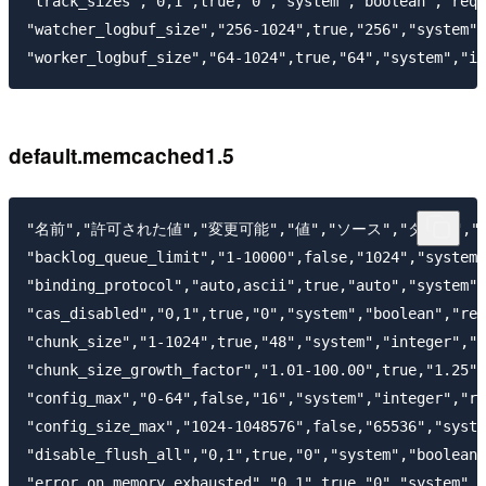
"track_sizes","0,1",true,"0","system","boolean","requ
"watcher_logbuf_size","256-1024",true,"256","system",
default.memcached1.5
"名前","許可された値","変更可能","値","ソース","タイプ","
"backlog_queue_limit","1-10000",false,"1024","system"
"binding_protocol","auto,ascii",true,"auto","system",
"cas_disabled","0,1",true,"0","system","boolean","req
"chunk_size","1-1024",true,"48","system","integer","r
"chunk_size_growth_factor","1.01-100.00",true,"1.25",
"config_max","0-64",false,"16","system","integer","re
"config_size_max","1024-1048576",false,"65536","syste
"disable_flush_all","0,1",true,"0","system","boolean"
"error_on_memory_exhausted","0,1",true,"0","system","