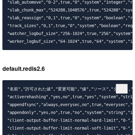
"slab_automove","0-2",true,"0","system","integer","re
"slab_chunk_max","524288,1048576",true,"524288","syst
"slab_reassign","0,1",true,"0","system","boolean","re
"track_sizes","0,1",true,"0","system","boolean","requ
"watcher_logbuf_size","256-1024",true,"256","system",
default.redis2.6
"名前","許可された値","変更可能","値","ソース","タイプ","
"activerehashing","yes,no",true,"yes","system","strin
"appendfsync","always,everysec,no",true,"everysec","s
"appendonly","yes,no",true,"no","system","string","im
"client-output-buffer-limit-normal-hard-limit","0-",t
"client-output-buffer-limit-normal-soft-limit","0-",t