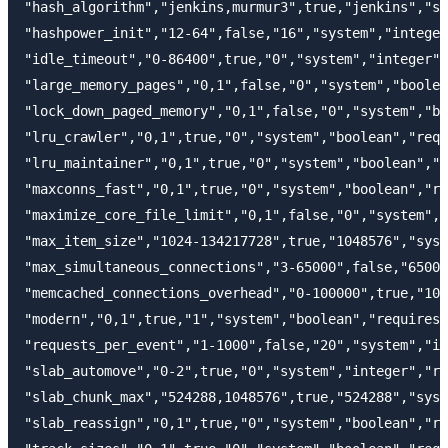
"hash_algorithm","jenkins,murmur3",true,"jenkins","sy
"hashpower_init","12-64",false,"16","system","integer
"idle_timeout","0-86400",true,"0","system","integer",
"large_memory_pages","0,1",false,"0","system","boolea
"lock_down_paged_memory","0,1",false,"0","system","bo
"lru_crawler","0,1",true,"0","system","boolean","requ
"lru_maintainer","0,1",true,"0","system","boolean","r
"maxconns_fast","0,1",true,"0","system","boolean","re
"maximize_core_file_limit","0,1",false,"0","system","
"max_item_size","1024-134217728",true,"1048576","syst
"max_simultaneous_connections","3-65000",false,"65000
"memcached_connections_overhead","0-100000",true,"100
"modern","0,1",true,"1","system","boolean","requires-
"requests_per_event","1-1000",false,"20","system","in
"slab_automove","0-2",true,"0","system","integer","re
"slab_chunk_max","524288,1048576",true,"524288","syst
"slab_reassign","0,1",true,"0","system","boolean","re