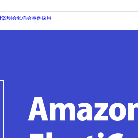
社説明会
勉強会
事例
採用