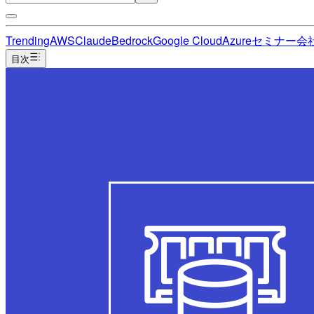
Trending
AWS
Claude
Bedrock
Google Cloud
Azure
セミナー
会
目次