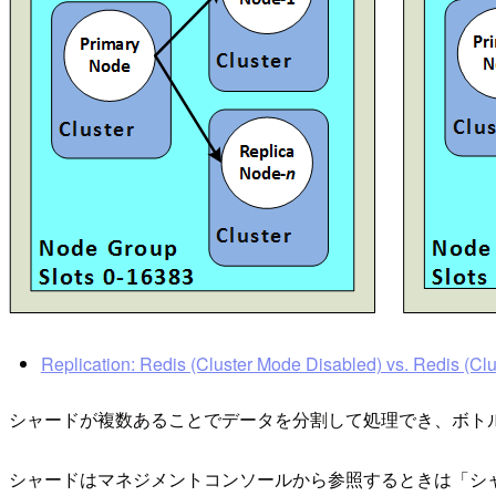
Replication: Redis (Cluster Mode Disabled) vs. Redis (C
シャードが複数あることでデータを分割して処理でき、ボト
シャードはマネジメントコンソールから参照するときは「シャード