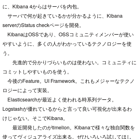
に、Kibana 4からはサーバを内包。
サーバで何が起きているかが分かるように、Kibana
serverのStatus checkページを開発。
KibanaはOSSであり、OSSコミュニティメンバーが使い
やすいように、多くの人がわかっているテクノロジーを使
う。
先進的で分かりづらいものは使わない。コミュニティに
コミットしやすいものを使う。
今後のFeature。UI Framework。これもメジャーなテクノ
ロジーによって実装。
Elasticsearchが最近よく使われる時系列データ。
Logstashが優れているからと言って良い可視化が出来るわ
けじゃない。そこでKibana。
最近開発したのがtimelion。Kibanaで様々な独自関数を
使ってヴィジュアライズ出来る。ぜひいろいろ試してほし