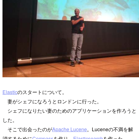
Elastic
のスタートについて。
妻がシェフになろうとロンドンに行った。
シェフになりたい妻のためのアプリケーションを作ろうと
した。
そこで出会ったのが
Apache Lucene
。Luceneの不満を解
消するために
Compass
を作り、
Elasticsearch
を作った。