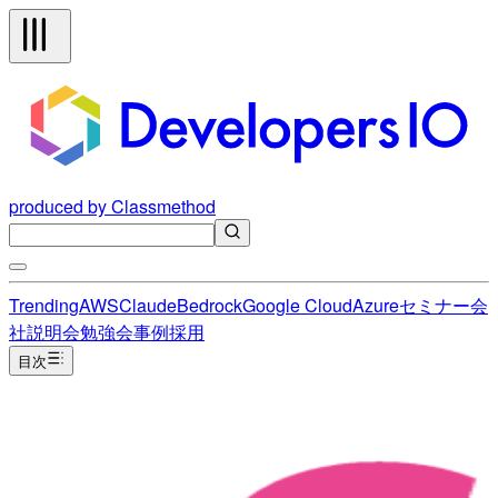
produced by Classmethod
Trending
AWS
Claude
Bedrock
Google Cloud
Azure
セミナー
会
社説明会
勉強会
事例
採用
目次