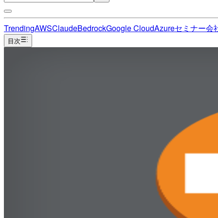
Trending
AWS
Claude
Bedrock
Google Cloud
Azure
セミナー
会
目次