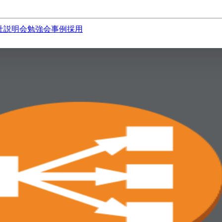
社説明会
勉強会
事例
採用