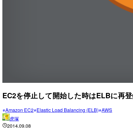
EC2を停止して開始した時はELBに再
Amazon EC2
Elastic Load Balancing (ELB)
AWS
虎塚
2014.09.08