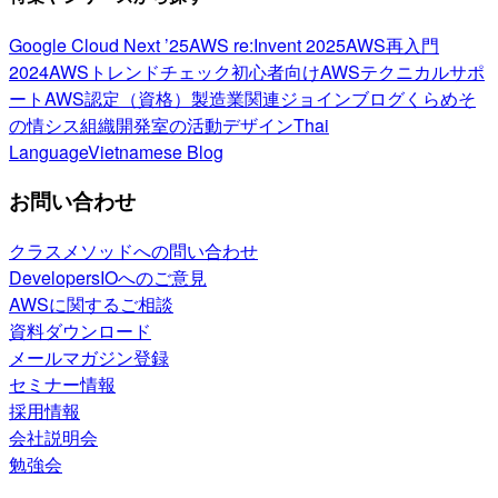
Google Cloud Next ’25
AWS re:Invent 2025
AWS再入門
2024
AWSトレンドチェック
初心者向け
AWSテクニカルサポ
ート
AWS認定（資格）
製造業関連
ジョインブログ
くらめそ
の情シス
組織開発室の活動
デザイン
Thai
Language
Vietnamese Blog
お問い合わせ
クラスメソッドへの問い合わせ
DevelopersIOへのご意見
AWSに関するご相談
資料ダウンロード
メールマガジン登録
セミナー情報
採用情報
会社説明会
勉強会