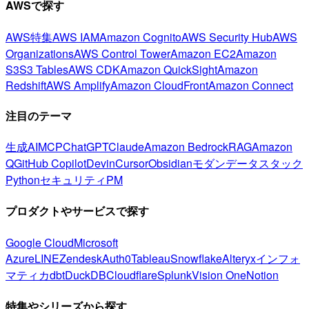
AWSで探す
AWS特集
AWS IAM
Amazon Cognito
AWS Security Hub
AWS
Organizations
AWS Control Tower
Amazon EC2
Amazon
S3
S3 Tables
AWS CDK
Amazon QuickSight
Amazon
Redshift
AWS Amplify
Amazon CloudFront
Amazon Connect
注目のテーマ
生成AI
MCP
ChatGPT
Claude
Amazon Bedrock
RAG
Amazon
Q
GitHub Copilot
Devin
Cursor
Obsidian
モダンデータスタック
Python
セキュリティ
PM
プロダクトやサービスで探す
Google Cloud
Microsoft
Azure
LINE
Zendesk
Auth0
Tableau
Snowflake
Alteryx
インフォ
マティカ
dbt
DuckDB
Cloudflare
Splunk
Vision One
Notion
特集やシリーズから探す