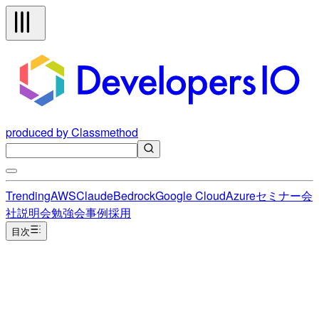
produced by Classmethod
Trending
AWS
Claude
Bedrock
Google Cloud
Azure
セミナー
会
社説明会
勉強会
事例
採用
目次