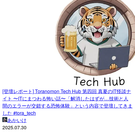
[登壇レポート] Toranomon Tech Hub 第四回 真夏のIT怪談ナ
イト 〜ITにまつわる怖い話〜「解消したはずが…技術と人
間のエラーが交錯する恐怖体験」という内容で登壇してきま
した #tora_tech
あかいけ
2025.07.30