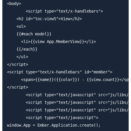
<body>

	<script type="text/x-handlebars">

    <h2 id="toc-view5">View</h2>

    <ul>

    {{#each model}}

      <li>{{view App.MemberView}}</li>

    {{/each}}

    </ul>

</script>

<script type="text/x-handlebars" id="member">

      <span>{{name}}({{color}}) - {{view.count}}</spa
</script>

	<script type="text/javascript" src="js/libs/jquery-1.9.1.js"></script>

	<script type="text/javascript" src="js/libs/handlebars-1.0.0.js"></script>

	<script type="text/javascript" src="js/libs/ember-1.0.0.js"></script>

	<script type="text/javascript">

window.App = Ember.Application.create();
