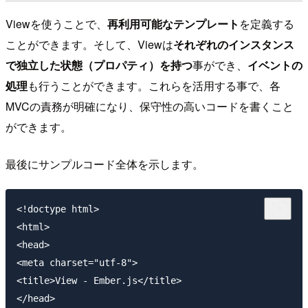
Viewを使うことで、
再利用可能なテンプレート
を定義する
ことができます。そして、Viewは
それぞれのインスタンス
で独立した状態（プロパティ）を持つ
事ができ、
イベントの
処理
も行うことができます。これらを活用する事で、各
MVCの責務が明確になり、保守性の高いコードを書くこと
ができます。
最後にサンプルコード全体を示します。
<!doctype html>

<html>

<head>

<meta charset="utf-8">

<title>View - Ember.js</title>

</head>
