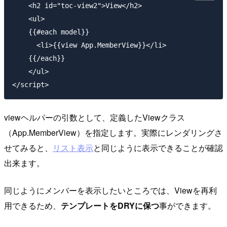
    <h2 id="toc-view2">View</h2>

    <ul>

    {{#each model}}

      <li>{{view App.MemberView}}</li>

    {{/each}}

    </ul>

viewヘルパーの引数として、定義したViewクラス
（App.MemberView）を指定します。実際にレンダリングさ
せてみると、
リスト表示
と同じように表示できることが確認
出来ます。
同じようにメンバーを表示したいところでは、Viewを再利
用できるため、
テンプレートをDRYに保つ
事ができます。