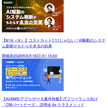
【8/18（火）】コストカットだけじゃない！AI駆動のシステ
ム刷新がもたらす本当の効果
開催前
2026年8月18日(火) 15:00
【AI/AWS/アプリ/データ案件特集】ITフリーランス向け
「CMパートナーズ」 説明会 by クラスメソッド