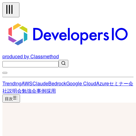
produced by Classmethod
Trending
AWS
Claude
Bedrock
Google Cloud
Azure
セミナー
会
社説明会
勉強会
事例
採用
目次