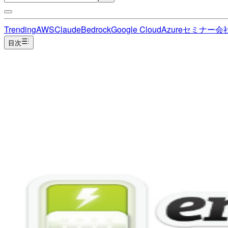
Trending
AWS
Claude
Bedrock
Google Cloud
Azure
セミナー
会
目次