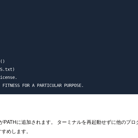
()

S.txt)

icense.

angやNode.jsがPATHに追加されます。 ターミナルを再起動せ
おすすめします。