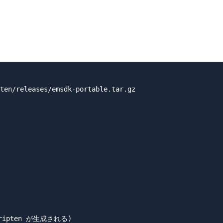
ten/releases/emsdk-portable.tar.gz

pten が生成される)
