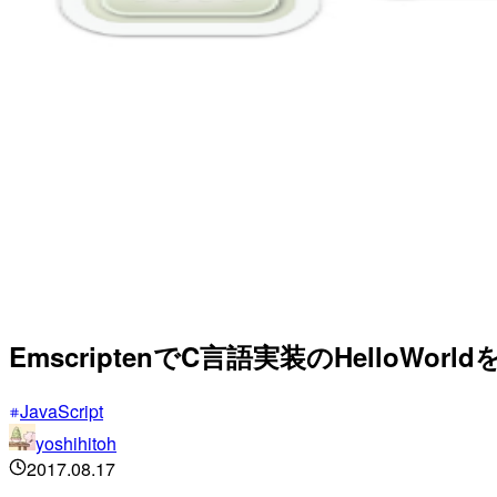
EmscriptenでC言語実装のHelloWor
JavaScript
yoshihitoh
2017.08.17