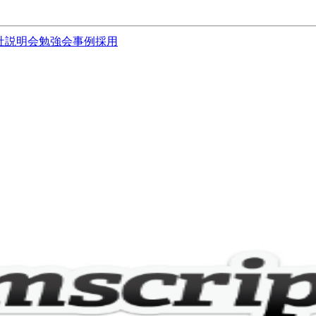
社説明会
勉強会
事例
採用