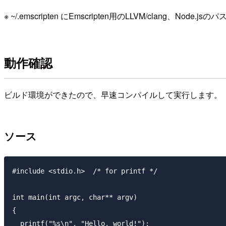
※ ~/.emscripten にEmscripten用のLLVM/clan
動作確認
ビルド環境ができたので、早速コンパイルして実行します。
ソース
#include <stdio.h>  /* for printf */

int main(int argc, char** argv)

{

  printf("%s\n", "Hello, world!");
