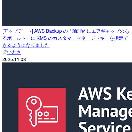
[アップデート] AWS Backup の「論理的にエアギャップのあ
るボールト」に KMS のカスタマーマネージドキーを指定で
きるようになりました
いわさ
2025.11.08