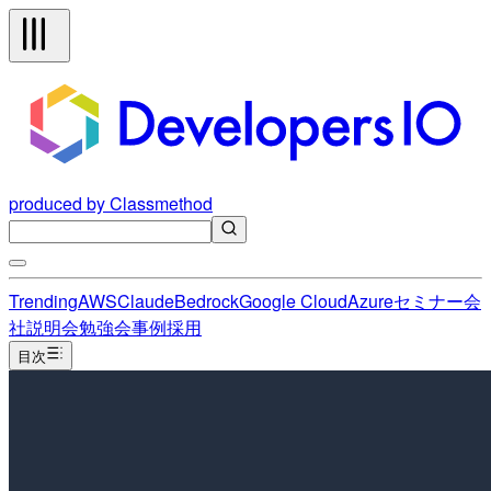
produced by Classmethod
Trending
AWS
Claude
Bedrock
Google Cloud
Azure
セミナー
会
社説明会
勉強会
事例
採用
目次