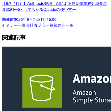
【9/7（月）】Anthropic登壇！AIによる自治体業務効率化の
具体例ーSkillsで広がるClaudeの使い方ー
開催前
2026年9月7日(月) 15:00
セミナー一覧
会社説明会一覧
勉強会一覧
関連記事