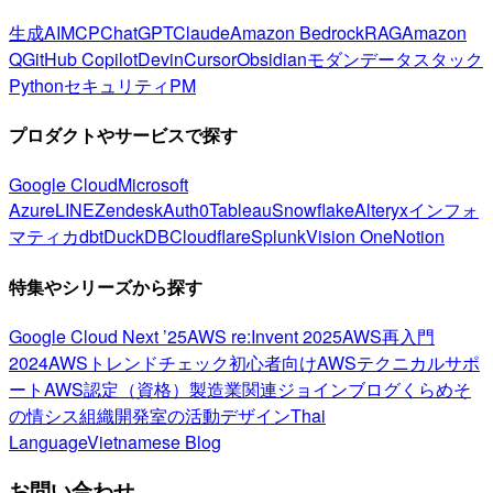
生成AI
MCP
ChatGPT
Claude
Amazon Bedrock
RAG
Amazon
Q
GitHub Copilot
Devin
Cursor
Obsidian
モダンデータスタック
Python
セキュリティ
PM
プロダクトやサービスで探す
Google Cloud
Microsoft
Azure
LINE
Zendesk
Auth0
Tableau
Snowflake
Alteryx
インフォ
マティカ
dbt
DuckDB
Cloudflare
Splunk
Vision One
Notion
特集やシリーズから探す
Google Cloud Next ’25
AWS re:Invent 2025
AWS再入門
2024
AWSトレンドチェック
初心者向け
AWSテクニカルサポ
ート
AWS認定（資格）
製造業関連
ジョインブログ
くらめそ
の情シス
組織開発室の活動
デザイン
Thai
Language
Vietnamese Blog
お問い合わせ