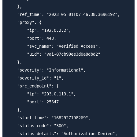
    },

    "ref_time": "2023-05-01T07:46:38.369619Z",

    "proxy": {

        "ip": "192.0.2.2",

        "port": 443,

        "svc_name": "Verified Access",

        "uid": "vai-07cb90ee3d0a8dbd2"

    },

    "severity": "Informational",

    "severity_id": "1",

    "src_endpoint": {

        "ip": "203.0.113.1",

        "port": 25647

    },

    "start_time": "1682927198269",

    "status_code": "300",

    "status_details": "Authorization Denied",
