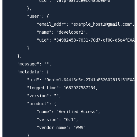
            "uid": "vatp-0af5ceecc4a30e640"

        },

        "user": {

            "email_addr": "example_host2@gmail.com",

            "name": "developer2",

            "uid": "34982458-7031-70d7-cf06-d5e4fEXAM
        }

    },

    "message": "",

    "metadata": {

        "uid": "Root=1-644f6e5e-2741a852602815f51EXAM
        "logged_time": 1682927587254,

        "version": "",

        "product": {

            "name": "Verified Access",

            "version": "0.1",

            "vendor_name": "AWS"

        }
