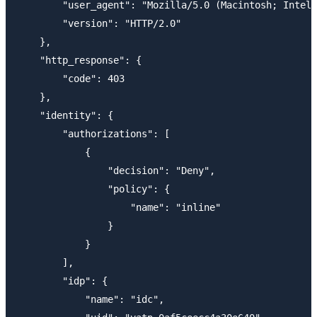
        "user_agent": "Mozilla/5.0 (Macintosh; Intel 
        "version": "HTTP/2.0"

    },

    "http_response": {

        "code": 403

    },

    "identity": {

        "authorizations": [

            {

                "decision": "Deny",

                "policy": {

                    "name": "inline"

                }

            }

        ],

        "idp": {

            "name": "idc",
