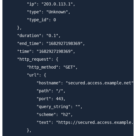
        "ip": "203.0.113.1",

        "type": "Unknown",

        "type_id": 0

    },

    "duration": "0.1",

    "end_time": "1682927198369",

    "time": "1682927198369",

    "http_request": {

        "http_method": "GET",

        "url": {

            "hostname": "secured.access.example.net",

            "path": "/",

            "port": 443,

            "query_string": "",

            "scheme": "h2",

            "text": "https://secured.access.example.n
        },
