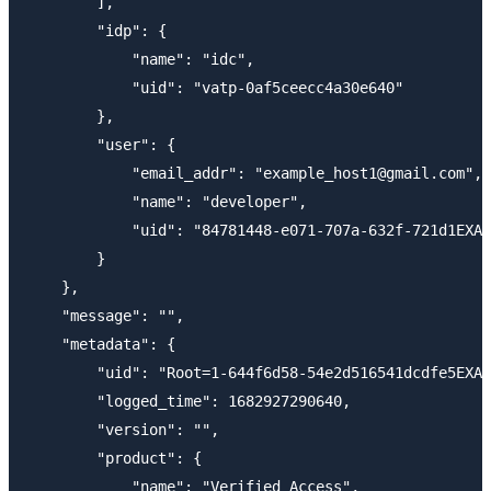
        ],

        "idp": {

            "name": "idc",

            "uid": "vatp-0af5ceecc4a30e640"

        },

        "user": {

            "email_addr": "example_host1@gmail.com",

            "name": "developer",

            "uid": "84781448-e071-707a-632f-721d1EXAM
        }

    },

    "message": "",

    "metadata": {

        "uid": "Root=1-644f6d58-54e2d516541dcdfe5EXAM
        "logged_time": 1682927290640,

        "version": "",

        "product": {

            "name": "Verified Access",
