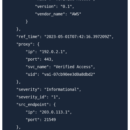
            "version": "0.1",

            "vendor_name": "AWS"

        }

    },

    "ref_time": "2023-05-01T07:42:16.397209Z",

    "proxy": {

        "ip": "192.0.2.1",

        "port": 443,

        "svc_name": "Verified Access",

        "uid": "vai-07cb90ee3d0a8dbd2"

    },

    "severity": "Informational",

    "severity_id": "1",

    "src_endpoint": {

        "ip": "203.0.113.1",

        "port": 21549

    },
