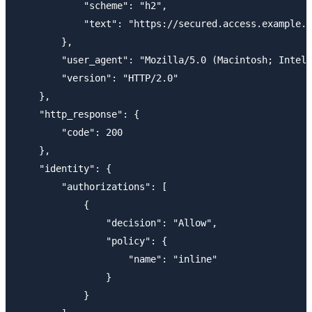
            "scheme": "h2",

            "text": "https://secured.access.example.n
        },

        "user_agent": "Mozilla/5.0 (Macintosh; Intel 
        "version": "HTTP/2.0"

    },

    "http_response": {

        "code": 200

    },

    "identity": {

        "authorizations": [

            {

                "decision": "Allow",

                "policy": {

                    "name": "inline"

                }

            }
