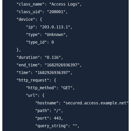
    "class_name": "Access Logs",

    "class_uid": "208001",

    "device": {

        "ip": "203.0.113.1",

        "type": "Unknown",

        "type_id": 0

    },

    "duration": "0.116",

    "end_time": "1682926936397",

    "time": "1682926936397",

    "http_request": {

        "http_method": "GET",

        "url": {

            "hostname": "secured.access.example.net",

            "path": "/",

            "port": 443,

            "query_string": "",
