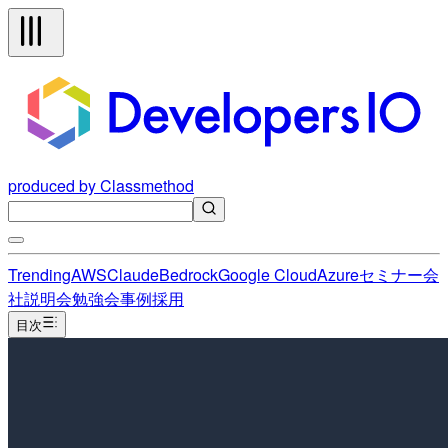
produced by Classmethod
Trending
AWS
Claude
Bedrock
Google Cloud
Azure
セミナー
会
社説明会
勉強会
事例
採用
目次