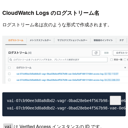
CloudWatch Logs のログストリーム名
ログストリーム名は次のような形式で作成されます。
vai-07cb90ee3d0a8dbd2-vagr-0bad28ebe4f567b98-vae-0e6a
は Verified Access インスタンスの ID です。
vai