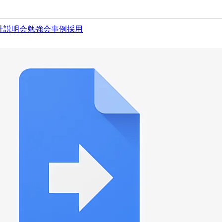
社説明会
勉強会
事例
採用