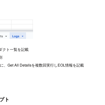
たプロダクト一覧を記載
別
元に、Get All Detailsを複数回実行しEOL情報を記載
リプト