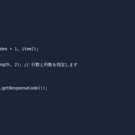
dex + 1, item]);



ay.length, 2); // 行数と列数を指定します

etResponseCode());
