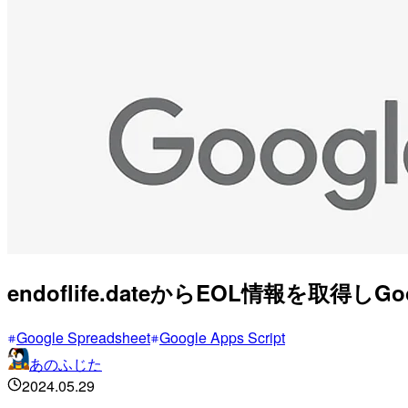
endoflife.dateからEOL情報を取
Google Spreadsheet
Google Apps Script
あのふじた
2024.05.29