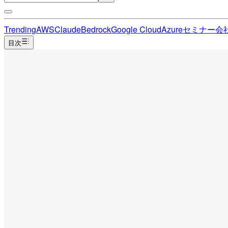
Trending
AWS
Claude
Bedrock
Google Cloud
Azure
セミナー
会
目次