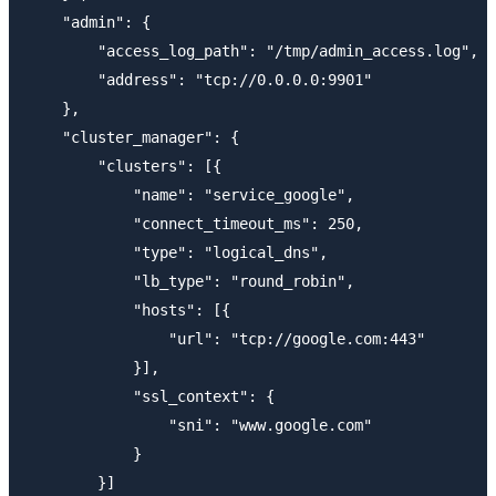
    "admin": {

        "access_log_path": "/tmp/admin_access.log",

        "address": "tcp://0.0.0.0:9901"

    },

    "cluster_manager": {

        "clusters": [{

            "name": "service_google",

            "connect_timeout_ms": 250,

            "type": "logical_dns",

            "lb_type": "round_robin",

            "hosts": [{

                "url": "tcp://google.com:443"

            }],

            "ssl_context": {

                "sni": "www.google.com"

            }

        }]
