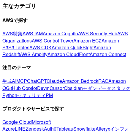
主なカテゴリ
AWSで探す
AWS特集
AWS IAM
Amazon Cognito
AWS Security Hub
AWS
Organizations
AWS Control Tower
Amazon EC2
Amazon
S3
S3 Tables
AWS CDK
Amazon QuickSight
Amazon
Redshift
AWS Amplify
Amazon CloudFront
Amazon Connect
注目のテーマ
生成AI
MCP
ChatGPT
Claude
Amazon Bedrock
RAG
Amazon
Q
GitHub Copilot
Devin
Cursor
Obsidian
モダンデータスタック
Python
セキュリティ
PM
プロダクトやサービスで探す
Google Cloud
Microsoft
Azure
LINE
Zendesk
Auth0
Tableau
Snowflake
Alteryx
インフォ