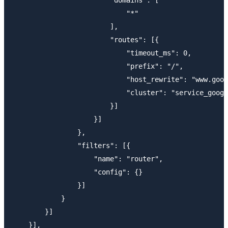
                            "*"

                        ],

                        "routes": [{

                            "timeout_ms": 0,

                            "prefix": "/",

                            "host_rewrite": "www.goog
                            "cluster": "service_googl
                        }]

                    }]

                },

                "filters": [{

                    "name": "router",

                    "config": {}

                }]

            }

        }]

    }],
