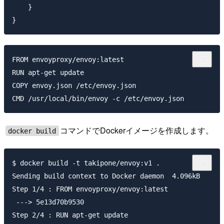
    }

FROM envoyproxy/envoy:latest

RUN apt-get update

COPY envoy.json /etc/envoy.json

コマンドでDockerイメージを作成します。
docker build
$ docker build -t takipone/envoy:v1 .

Sending build context to Docker daemon  4.096kB

Step 1/4 : FROM envoyproxy/envoy:latest

 ---> 5e13d70b9530

Step 2/4 : RUN apt-get update
