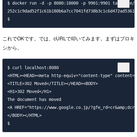
$ docker run -d -p 8080:10000 -p 9901:9901 takipone/e
252c1c9dad52f1c61b180b6a7cc7041fd738b3c1c6d472ad53610
これでOKです。では、cURLで叩いてみます。まずはプロキ
シから。
$ curl localhost:8080

<HTML><HEAD><meta http-equiv="content-type" content="
<TITLE>302 Moved</TITLE></HEAD><BODY>

<H1>302 Moved</H1>

The document has moved

<A HREF="https://www.google.co.jp/?gfe_rd=cr&amp;dcr=
</BODY></HTML>
