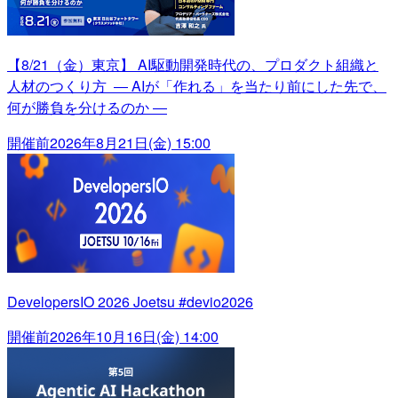
【8/21（金）東京】 AI駆動開発時代の、プロダクト組織と
人材のつくり方 ― AIが「作れる」を当たり前にした先で、
何が勝負を分けるのか ―
開催前
2026年8月21日(金) 15:00
DevelopersIO 2026 Joetsu #devio2026
開催前
2026年10月16日(金) 14:00