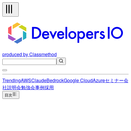
produced by Classmethod
Trending
AWS
Claude
Bedrock
Google Cloud
Azure
セミナー
会
社説明会
勉強会
事例
採用
目次