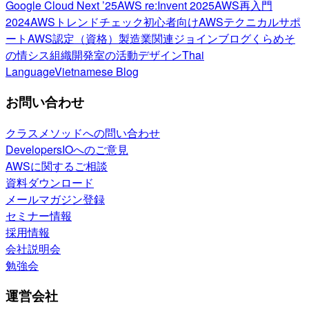
Google Cloud Next ’25
AWS re:Invent 2025
AWS再入門
2024
AWSトレンドチェック
初心者向け
AWSテクニカルサポ
ート
AWS認定（資格）
製造業関連
ジョインブログ
くらめそ
の情シス
組織開発室の活動
デザイン
Thai
Language
Vietnamese Blog
お問い合わせ
クラスメソッドへの問い合わせ
DevelopersIOへのご意見
AWSに関するご相談
資料ダウンロード
メールマガジン登録
セミナー情報
採用情報
会社説明会
勉強会
運営会社