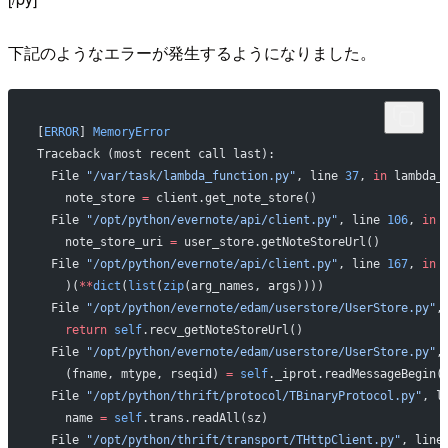
下記のようなエラーが発生するようになりました。
[
ERROR
] 
MemoryError
Traceback (most recent call last):
  File 
"/var/task/lambda_function.py"
, line 
37
, 
in
 lambda_
    note_store 
=
 client.get_note_store()
  File 
"/opt/python/evernote/api/client.py"
, line 
106
, 
in
 
    note_store_uri 
=
 user_store.getNoteStoreUrl()
  File 
"/opt/python/evernote/api/client.py"
, line 
167
, 
in
 
    )(
**
dict
(
list
(
zip
(arg_names, args))))
  File 
"/opt/python/evernote/edam/userstore/UserStore.py"
,
    return
 self
.recv_getNoteStoreUrl()
  File 
"/opt/python/evernote/edam/userstore/UserStore.py"
,
    (fname, mtype, rseqid) 
=
 self
._iprot.readMessageBegin(
  File 
"/opt/python/thrift/protocol/TBinaryProtocol.py"
, l
    name 
=
 self
.trans.readAll(sz)
  File 
"/opt/python/thrift/transport/THttpClient.py"
, line