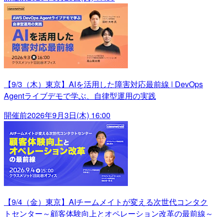
【9/3（木）東京】AIを活用した障害対応最前線 | DevOps
Agentライブデモで学ぶ、自律型運用の実践
開催前
2026年9月3日(木) 16:00
【9/4（金）東京】AIチームメイトが変える次世代コンタク
トセンター～顧客体験向上とオペレーション改革の最前線～