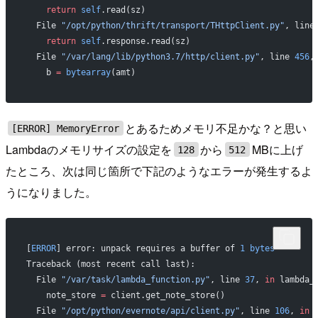
    return
 self
.read(sz)
  File 
"/opt/python/thrift/transport/THttpClient.py"
, line
    return
 self
.response.read(sz)
  File 
"/var/lang/lib/python3.7/http/client.py"
, line 
456
,
    b 
=
 bytearray
(amt)
とあるためメモリ不足かな？と思い
[ERROR] MemoryError
Lambdaのメモリサイズの設定を
から
MBに上げ
128
512
たところ、次は同じ箇所で下記のようなエラーが発生するよ
うになりました。
[
ERROR
] error: unpack requires a buffer of 
1
 bytes
Traceback (most recent call last):
  File 
"/var/task/lambda_function.py"
, line 
37
, 
in
 lambda_
    note_store 
=
 client.get_note_store()
  File 
"/opt/python/evernote/api/client.py"
, line 
106
, 
in
 