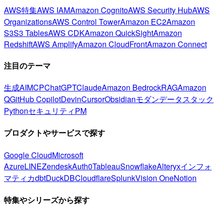
AWS特集
AWS IAM
Amazon Cognito
AWS Security Hub
AWS
Organizations
AWS Control Tower
Amazon EC2
Amazon
S3
S3 Tables
AWS CDK
Amazon QuickSight
Amazon
Redshift
AWS Amplify
Amazon CloudFront
Amazon Connect
注目のテーマ
生成AI
MCP
ChatGPT
Claude
Amazon Bedrock
RAG
Amazon
Q
GitHub Copilot
Devin
Cursor
Obsidian
モダンデータスタック
Python
セキュリティ
PM
プロダクトやサービスで探す
Google Cloud
Microsoft
Azure
LINE
Zendesk
Auth0
Tableau
Snowflake
Alteryx
インフォ
マティカ
dbt
DuckDB
Cloudflare
Splunk
Vision One
Notion
特集やシリーズから探す