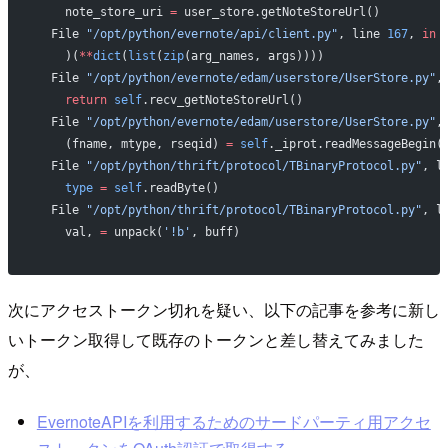
    note_store_uri 
=
 user_store.getNoteStoreUrl()
  File 
"/opt/python/evernote/api/client.py"
, line 
167
, 
in
 
    )(
**
dict
(
list
(
zip
(arg_names, args))))
  File 
"/opt/python/evernote/edam/userstore/UserStore.py"
,
    return
 self
.recv_getNoteStoreUrl()
  File 
"/opt/python/evernote/edam/userstore/UserStore.py"
,
    (fname, mtype, rseqid) 
=
 self
._iprot.readMessageBegin(
  File 
"/opt/python/thrift/protocol/TBinaryProtocol.py"
, l
    type
 =
 self
.readByte()
  File 
"/opt/python/thrift/protocol/TBinaryProtocol.py"
, l
    val, 
=
 unpack(
'!b'
, buff)
次にアクセストークン切れを疑い、以下の記事を参考に新し
いトークン取得して既存のトークンと差し替えてみました
が、
EvernoteAPIを利用するためのサードパーティ用アクセ