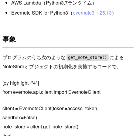
AWS Lambda（Python3.7ランタイム）
Evernote SDK for Python3（
evernote3 1.25.13
）
事象
プログラムのうち次のような
による
get_note_store()
NoteStoreオブジェクトの初期化を実施するコードで、
[py highlight="4"]
from evernote.api.client import EvernoteClient
client = EvernoteClient(token=access_token,
sandbox=False)
note_store = client.get_note_store()
[/py]