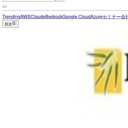
Trending
AWS
Claude
Bedrock
Google Cloud
Azure
セミナー
会
目次