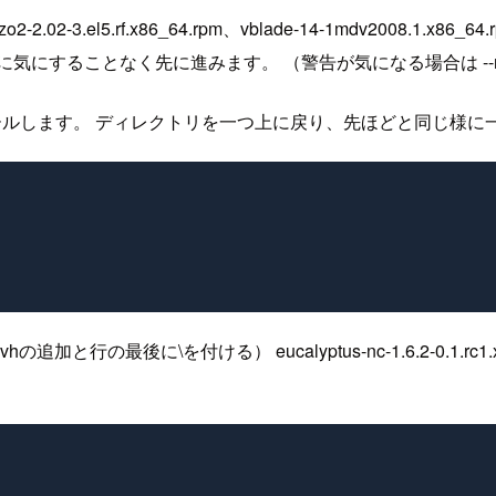
ch.rpm、 lzo2-2.02-3.el5.rf.x86_64.rpm、vblade-14-1m
することなく先に進みます。 （警告が気になる場合は --nos
ンストールします。 ディレクトリを一つ上に戻り、先ほどと同じ様
行の最後に\を付ける） eucalyptus-nc-1.6.2-0.1.rc1