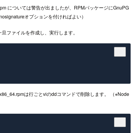
dv2008.1.x86_64.rpm については警告が出ましたが、RPMパッケージにGnuPG
ignatureオプションを付ければよい）
に一旦ファイルを作成し、実行します。
.x86_64.rpmは行ごとviのddコマンドで削除します。 （※Node