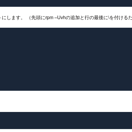
トにします。 （先頭にrpm –Uvhの追加と行の最後に\を付ける