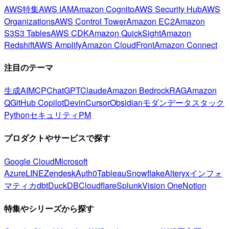
AWS特集
AWS IAM
Amazon Cognito
AWS Security Hub
AWS
Organizations
AWS Control Tower
Amazon EC2
Amazon
S3
S3 Tables
AWS CDK
Amazon QuickSight
Amazon
Redshift
AWS Amplify
Amazon CloudFront
Amazon Connect
注目のテーマ
生成AI
MCP
ChatGPT
Claude
Amazon Bedrock
RAG
Amazon
Q
GitHub Copilot
Devin
Cursor
Obsidian
モダンデータスタック
Python
セキュリティ
PM
プロダクトやサービスで探す
Google Cloud
Microsoft
Azure
LINE
Zendesk
Auth0
Tableau
Snowflake
Alteryx
インフォ
マティカ
dbt
DuckDB
Cloudflare
Splunk
Vision One
Notion
特集やシリーズから探す