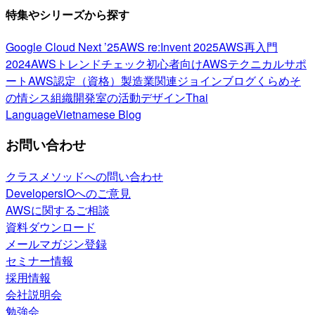
特集やシリーズから探す
Google Cloud Next ’25
AWS re:Invent 2025
AWS再入門
2024
AWSトレンドチェック
初心者向け
AWSテクニカルサポ
ート
AWS認定（資格）
製造業関連
ジョインブログ
くらめそ
の情シス
組織開発室の活動
デザイン
Thai
Language
Vietnamese Blog
お問い合わせ
クラスメソッドへの問い合わせ
DevelopersIOへのご意見
AWSに関するご相談
資料ダウンロード
メールマガジン登録
セミナー情報
採用情報
会社説明会
勉強会