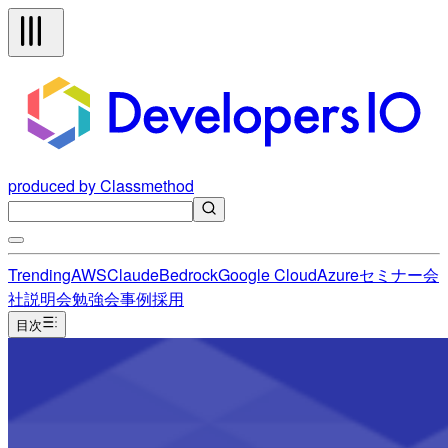
produced by Classmethod
Trending
AWS
Claude
Bedrock
Google Cloud
Azure
セミナー
会
社説明会
勉強会
事例
採用
目次