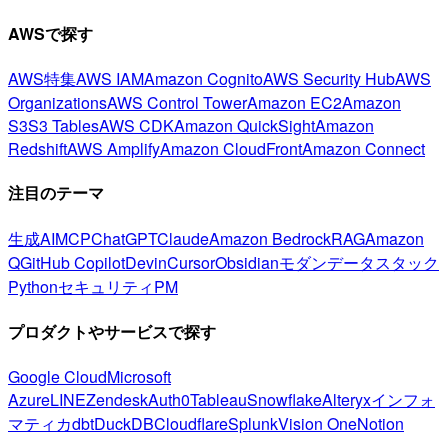
AWSで探す
AWS特集
AWS IAM
Amazon Cognito
AWS Security Hub
AWS
Organizations
AWS Control Tower
Amazon EC2
Amazon
S3
S3 Tables
AWS CDK
Amazon QuickSight
Amazon
Redshift
AWS Amplify
Amazon CloudFront
Amazon Connect
注目のテーマ
生成AI
MCP
ChatGPT
Claude
Amazon Bedrock
RAG
Amazon
Q
GitHub Copilot
Devin
Cursor
Obsidian
モダンデータスタック
Python
セキュリティ
PM
プロダクトやサービスで探す
Google Cloud
Microsoft
Azure
LINE
Zendesk
Auth0
Tableau
Snowflake
Alteryx
インフォ
マティカ
dbt
DuckDB
Cloudflare
Splunk
Vision One
Notion