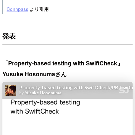
Connpass
より引用
発表
「Property-based testing with SwiftCheck」
Yusuke Hosonumaさん