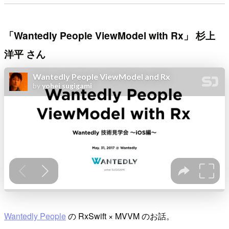
「Wantedly People ViewModel with Rx」 杉上
洋平 さん
Wantedly People
の RxSwift × MVVM のお話。