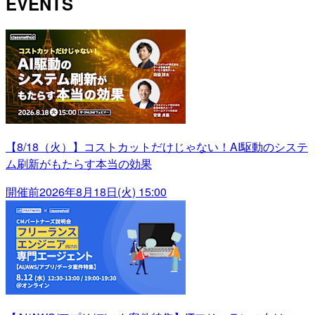
EVENTS
【8/18（火）】コストカットだけじゃない！AI駆動のシステ
ム刷新がもたらす本当の効果
開催前
2026年8月18日(火) 15:00