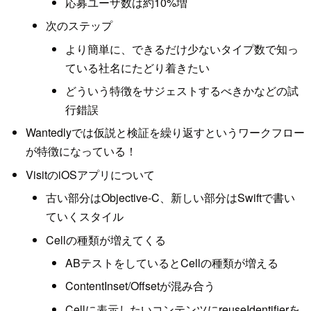
応募ユーザ数は約10%増
次のステップ
より簡単に、できるだけ少ないタイプ数で知っ
ている社名にたどり着きたい
どういう特徴をサジェストするべきかなどの試
行錯誤
Wantedlyでは仮説と検証を繰り返すというワークフロー
が特徴になっている！
VisitのiOSアプリについて
古い部分はObjective-C、新しい部分はSwiftで書い
ていくスタイル
Cellの種類が増えてくる
ABテストをしているとCellの種類が増える
ContentInset/Offsetが混み合う
Cellに表示したいコンテンツにreuseIdentifierを