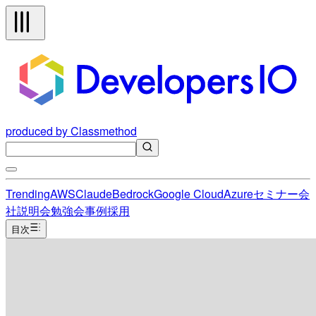
produced by Classmethod
Trending
AWS
Claude
Bedrock
Google Cloud
Azure
セミナー
会
社説明会
勉強会
事例
採用
目次