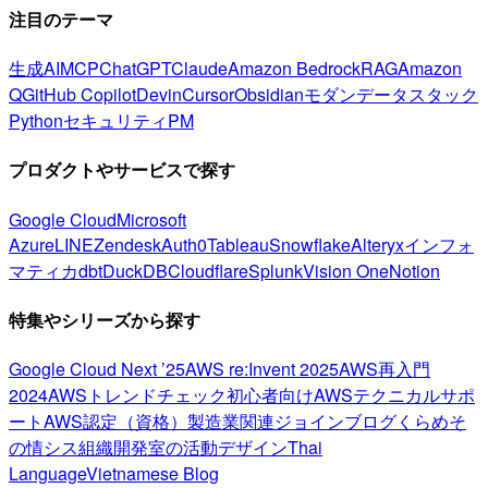
注目のテーマ
生成AI
MCP
ChatGPT
Claude
Amazon Bedrock
RAG
Amazon
Q
GitHub Copilot
Devin
Cursor
Obsidian
モダンデータスタック
Python
セキュリティ
PM
プロダクトやサービスで探す
Google Cloud
Microsoft
Azure
LINE
Zendesk
Auth0
Tableau
Snowflake
Alteryx
インフォ
マティカ
dbt
DuckDB
Cloudflare
Splunk
Vision One
Notion
特集やシリーズから探す
Google Cloud Next ’25
AWS re:Invent 2025
AWS再入門
2024
AWSトレンドチェック
初心者向け
AWSテクニカルサポ
ート
AWS認定（資格）
製造業関連
ジョインブログ
くらめそ
の情シス
組織開発室の活動
デザイン
Thai
Language
Vietnamese Blog