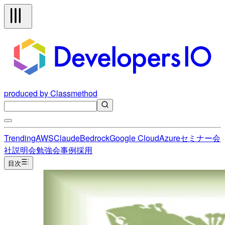
produced by Classmethod
Trending
AWS
Claude
Bedrock
Google Cloud
Azure
セミナー
会
社説明会
勉強会
事例
採用
目次