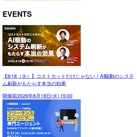
EVENTS
【8/18（火）】コストカットだけじゃない！AI駆動のシステ
ム刷新がもたらす本当の効果
開催前
2026年8月18日(火) 15:00