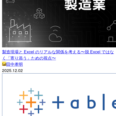
製造現場と Excel のリアルな関係を考える〜脱 Excel ではな
く「寄り添う」ための視点〜
田中孝明
2025.12.02