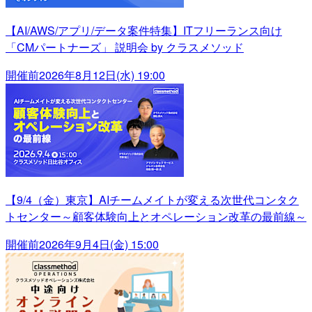
【AI/AWS/アプリ/データ案件特集】ITフリーランス向け
「CMパートナーズ」 説明会 by クラスメソッド
開催前
2026年8月12日(水) 19:00
【9/4（金）東京】AIチームメイトが変える次世代コンタク
トセンター～顧客体験向上とオペレーション改革の最前線～
開催前
2026年9月4日(金) 15:00