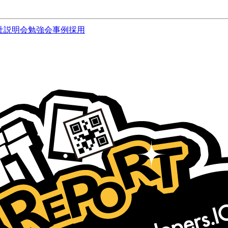
社説明会
勉強会
事例
採用