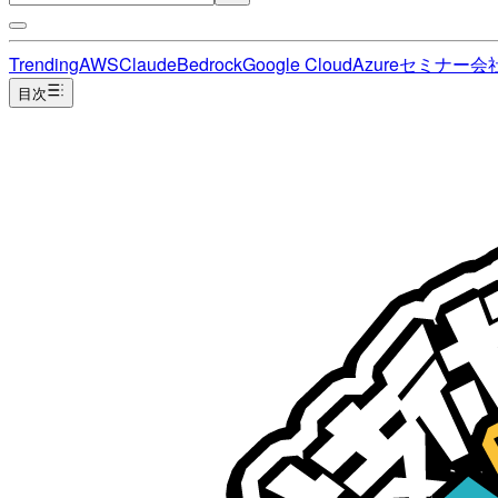
Trending
AWS
Claude
Bedrock
Google Cloud
Azure
セミナー
会
目次