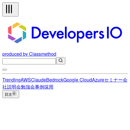
produced by Classmethod
Trending
AWS
Claude
Bedrock
Google Cloud
Azure
セミナー
会
社説明会
勉強会
事例
採用
目次