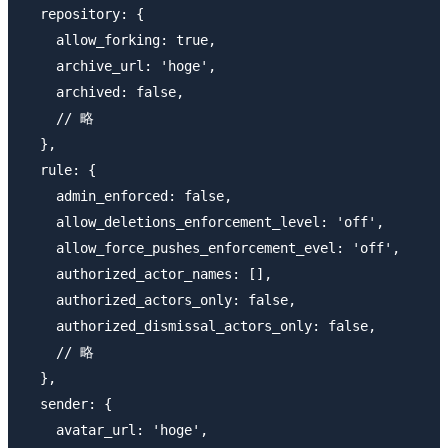
  repository: {

    allow_forking: true,

    archive_url: 'hoge',

    archived: false,

    // 略

  },

  rule: {

    admin_enforced: false,

    allow_deletions_enforcement_level: 'off',

    allow_force_pushes_enforcement_evel: 'off',

    authorized_actor_names: [],

    authorized_actors_only: false,

    authorized_dismissal_actors_only: false,

    // 略

  },

  sender: {

    avatar_url: 'hoge',
