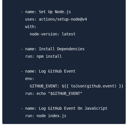
      - name: Set Up Node.js

        uses: actions/setup-node@v4

        with:

          node-version: latest

      - name: Install Dependencies

        run: npm install

      - name: Log GitHub Event

        env:

          GITHUB_EVENT: ${{ toJson(github.event) }}

        run: echo "$GITHUB_EVENT"

      - name: Log GitHub Event On JavaScript
