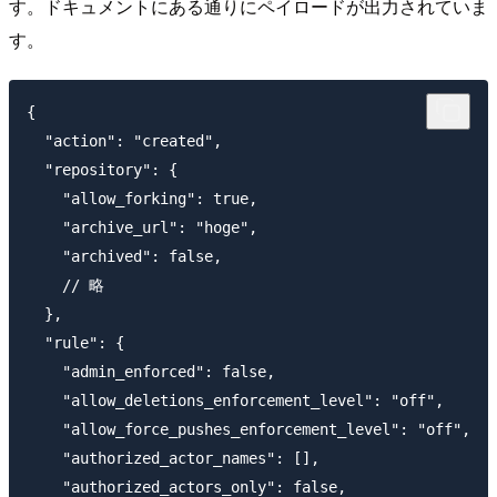
す。ドキュメントにある通りにペイロードが出力されていま
す。
{

  "action": "created",

  "repository": {

    "allow_forking": true,

    "archive_url": "hoge",

    "archived": false,

    // 略

  },

  "rule": {

    "admin_enforced": false,

    "allow_deletions_enforcement_level": "off",

    "allow_force_pushes_enforcement_level": "off",

    "authorized_actor_names": [],

    "authorized_actors_only": false,
