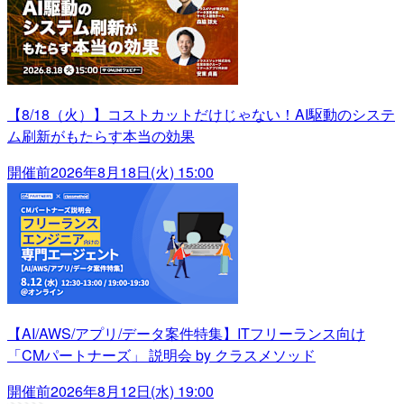
【8/18（火）】コストカットだけじゃない！AI駆動のシステ
ム刷新がもたらす本当の効果
開催前
2026年8月18日(火) 15:00
【AI/AWS/アプリ/データ案件特集】ITフリーランス向け
「CMパートナーズ」 説明会 by クラスメソッド
開催前
2026年8月12日(水) 19:00