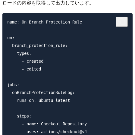
ロードの内容を取得して出力しています。
name: On Branch Protection Rule

on:

  branch_protection_rule:

    types:

      - created

      - edited

jobs:

  onBranchProtectionRuleLog:

    runs-on: ubuntu-latest

    steps:

      - name: Checkout Repository

        uses: actions/checkout@v4
