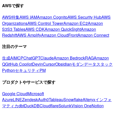
AWSで探す
AWS特集
AWS IAM
Amazon Cognito
AWS Security Hub
AWS
Organizations
AWS Control Tower
Amazon EC2
Amazon
S3
S3 Tables
AWS CDK
Amazon QuickSight
Amazon
Redshift
AWS Amplify
Amazon CloudFront
Amazon Connect
注目のテーマ
生成AI
MCP
ChatGPT
Claude
Amazon Bedrock
RAG
Amazon
Q
GitHub Copilot
Devin
Cursor
Obsidian
モダンデータスタック
Python
セキュリティ
PM
プロダクトやサービスで探す
Google Cloud
Microsoft
Azure
LINE
Zendesk
Auth0
Tableau
Snowflake
Alteryx
インフォ
マティカ
dbt
DuckDB
Cloudflare
Splunk
Vision One
Notion