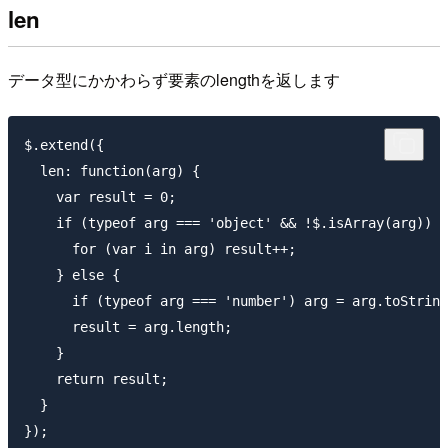
len
データ型にかかわらず要素のlengthを返します
$.extend({

  len: function(arg) {

    var result = 0;

    if (typeof arg === 'object' && !$.isArray(arg)) {

      for (var i in arg) result++;

    } else {

      if (typeof arg === 'number') arg = arg.toString
      result = arg.length;

    }

    return result;

  }

});
