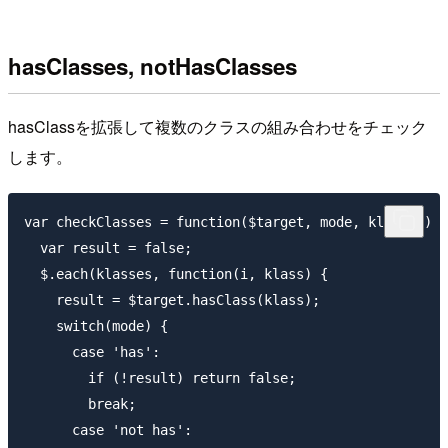
hasClasses, notHasClasses
hasClassを拡張して複数のクラスの組み合わせをチェック
します。
var checkClasses = function($target, mode, klasses) {

  var result = false;

  $.each(klasses, function(i, klass) {

    result = $target.hasClass(klass);

    switch(mode) {

      case 'has':

        if (!result) return false;

        break;

      case 'not has':
