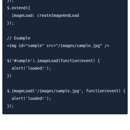
});

$.extend({

  imageLoad: createImageAndLoad

});

// Example

<img id="sample" src="/images/sample.jpg" />

$('#sample').imageLoad(function(event) {

  alert('loaded!');

})

$.imageLoad('/images/sample.jpg', function(event) {

  alert('loaded!');
