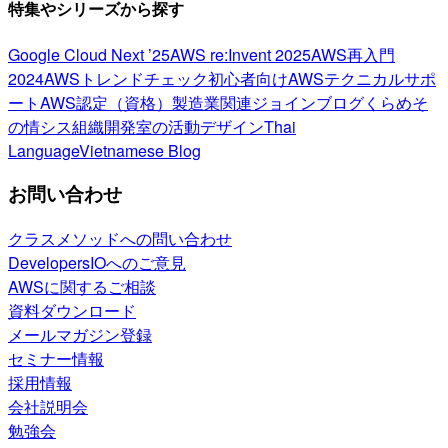
特集やシリーズから探す
Google Cloud Next ’25
AWS re:Invent 2025
AWS再入門
2024
AWSトレンドチェック
初心者向け
AWSテクニカルサポ
ート
AWS認定（資格）
製造業関連
ジョインブログ
くらめそ
の情シス
組織開発室の活動
デザイン
Thai
Language
Vietnamese Blog
お問い合わせ
クラスメソッドへの問い合わせ
DevelopersIOへのご意見
AWSに関するご相談
資料ダウンロード
メールマガジン登録
セミナー情報
採用情報
会社説明会
勉強会