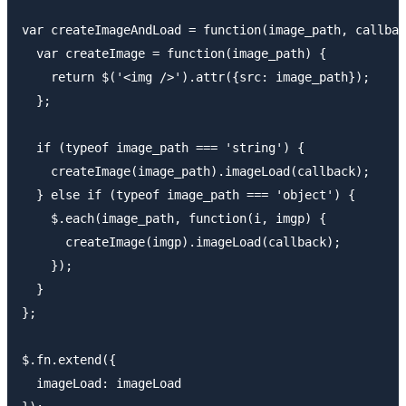
var createImageAndLoad = function(image_path, callbac
  var createImage = function(image_path) {

    return $('<img />').attr({src: image_path});

  };

  if (typeof image_path === 'string') {

    createImage(image_path).imageLoad(callback);

  } else if (typeof image_path === 'object') {

    $.each(image_path, function(i, imgp) {

      createImage(imgp).imageLoad(callback);

    });

  }

};

$.fn.extend({

  imageLoad: imageLoad
