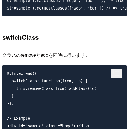
$('#sample').hasClasses(['hoge', 'foo']) // => true

switchClass
クラスのremoveとaddを同時に行います。
$.fn.extend({

  switchClass: function(from, to) {

    this.removeClass(from).addClass(to);

  }

});

// Example

<div id="sample" class="hoge"></div>
