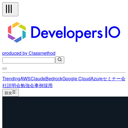
produced by Classmethod
Trending
AWS
Claude
Bedrock
Google Cloud
Azure
セミナー
会
社説明会
勉強会
事例
採用
目次