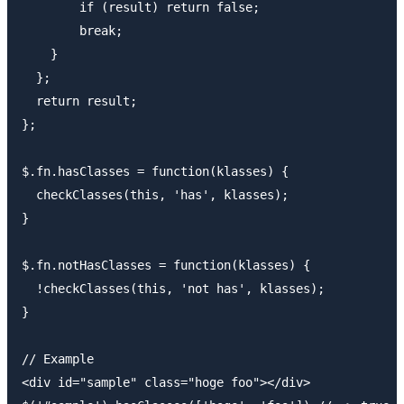
        if (result) return false;

        break;

    }

  };

  return result;

};

$.fn.hasClasses = function(klasses) {

  checkClasses(this, 'has', klasses);

}

$.fn.notHasClasses = function(klasses) {

  !checkClasses(this, 'not has', klasses);

}

// Example

<div id="sample" class="hoge foo"></div>
