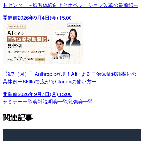
トセンター～顧客体験向上とオペレーション改革の最前線～
開催前
2026年9月4日(金) 15:00
【9/7（月）】Anthropic登壇！AIによる自治体業務効率化の
具体例ーSkillsで広がるClaudeの使い方ー
開催前
2026年9月7日(月) 15:00
セミナー一覧
会社説明会一覧
勉強会一覧
関連記事