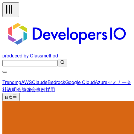
produced by Classmethod
Trending
AWS
Claude
Bedrock
Google Cloud
Azure
セミナー
会
社説明会
勉強会
事例
採用
目次