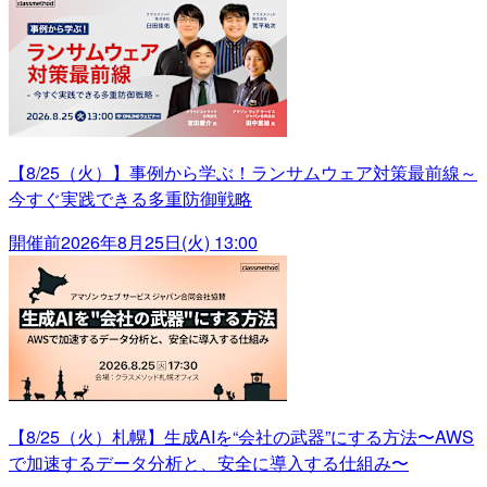
【8/25（火）】事例から学ぶ！ランサムウェア対策最前線～
今すぐ実践できる多重防御戦略
開催前
2026年8月25日(火) 13:00
【8/25（火）札幌】生成AIを“会社の武器”にする方法〜AWS
で加速するデータ分析と、安全に導入する仕組み〜