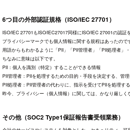
6つ目の外部認証規格（ISO/IEC 27701）
ISO/IEC 27701もISO/IEC27017同様にISO/
プライバシーマークでも個人情報に関する規程はあったので
用語からもわかるように「
PII
」「PII管理者」「PII処理
ちなみに意味は以下です。
PII：個人を識別（特定）することができる情報
PII管理者：
PIIを処理するための目的・手段を決定する、管
PII処理者：
PII管理者の代わりに、指示を受けてPIIを処理
昨今、プライバシー（個人情報）に関しては、かなり厳しく
その他（SOC2 Type1保証報告書受領業務）
会社のサービスやシステムを対象とした、セキュリティ、可