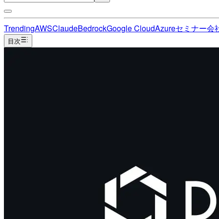
Trending
AWS
Claude
Bedrock
Google Cloud
Azure
セミナー
会
目次