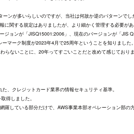
パターンが多いらしいのですが、当社は何故か逆のパターンでし
情報に関する規定はありましたが、より細かく管理する必要が
ョンが「JISQ15001:2006」、現在のバージョンが「JIS Q 
マーク制度が2023年4月で25周年ということを知りました
わらないことに、20年ってすごいことだと改めて感じており
れた、クレジットカード業界の情報セキュリティ基準。
dard）を取得しました。
27001で網羅している部分だけで、AWS事業本部オペレーショ