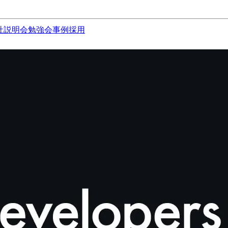
社説明会
勉強会
事例
採用