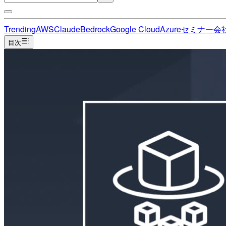
Trending
AWS
Claude
Bedrock
Google Cloud
Azure
セミナー
会
目次