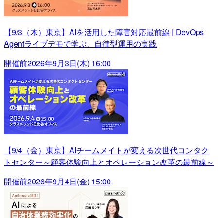
【9/3（木）東京】AIを活用した障害対応最前線 | DevOps
Agentライブデモで学ぶ、自律型運用の実践
開催前
2026年9月3日(木) 16:00
【9/4（金）東京】AIチームメイトが変える次世代コンタク
トセンター～顧客体験向上とオペレーション改革の最前線～
開催前
2026年9月4日(金) 15:00