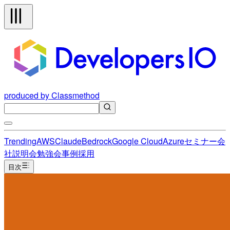
produced by Classmethod
Trending
AWS
Claude
Bedrock
Google Cloud
Azure
セミナー
会
社説明会
勉強会
事例
採用
目次