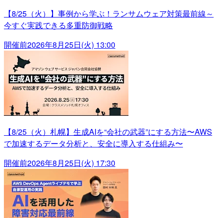
【8/25（火）】事例から学ぶ！ランサムウェア対策最前線～
今すぐ実践できる多重防御戦略
開催前
2026年8月25日(火) 13:00
【8/25（火）札幌】生成AIを“会社の武器”にする方法〜AWS
で加速するデータ分析と、安全に導入する仕組み〜
開催前
2026年8月25日(火) 17:30