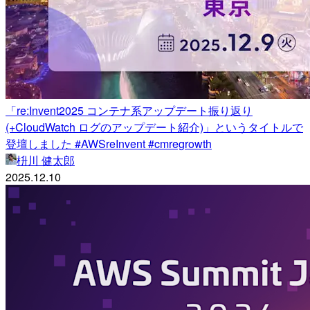
「re:Invent2025 コンテナ系アップデート振り返り
(+CloudWatch ログのアップデート紹介)」というタイトルで
登壇しました #AWSreInvent #cmregrowth
枡川 健太郎
2025.12.10