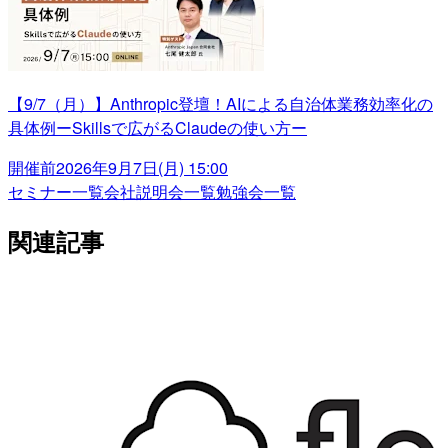
【9/7（月）】Anthropic登壇！AIによる自治体業務効率化の
具体例ーSkillsで広がるClaudeの使い方ー
開催前
2026年9月7日(月) 15:00
セミナー一覧
会社説明会一覧
勉強会一覧
関連記事