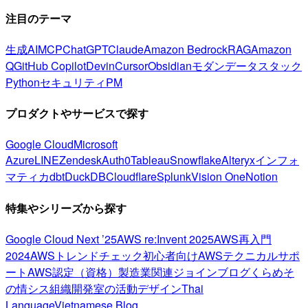
注目のテーマ
生成AI
MCP
ChatGPT
Claude
Amazon Bedrock
RAG
Amazon
Q
GitHub Copilot
Devin
Cursor
Obsidian
モダンデータスタック
Python
セキュリティ
PM
プロダクトやサービスで探す
Google Cloud
Microsoft
Azure
LINE
Zendesk
Auth0
Tableau
Snowflake
Alteryx
インフォ
マティカ
dbt
DuckDB
Cloudflare
Splunk
Vision One
Notion
特集やシリーズから探す
Google Cloud Next ’25
AWS re:Invent 2025
AWS再入門
2024
AWSトレンドチェック
初心者向け
AWSテクニカルサポ
ート
AWS認定（資格）
製造業関連
ジョインブログ
くらめそ
の情シス
組織開発室の活動
デザイン
Thai
Language
Vietnamese Blog