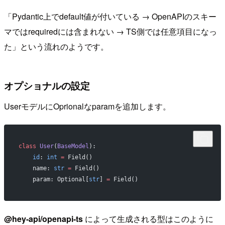
「Pydantic上でdefault値が付いている → OpenAPIのスキー
マではrequiredには含まれない → TS側では任意項目になっ
た」という流れのようです。
オプショナルの設定
UserモデルにOprionalなparamを追加します。
class
 User
(
BaseModel
):
    id
: 
int
 =
 Field()
    name: 
str
 =
 Field()
    param: Optional[
str
] 
=
 Field()
@hey-api/openapi-ts
によって生成される型はこのように