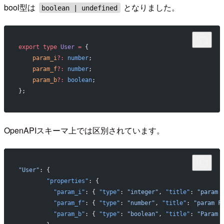
bool型は
となりました。
boolean | undefined
export
 type
 User
 =
 {
    param_i
?:
 number
;
    param_f
?:
 number
;
    param_b
?:
 boolean
;
};
OpenAPIスキーマ上では区別されています。
"User"
: {
        "properties"
: {
          "param_i"
: { 
"type"
: 
"integer"
, 
"title"
: 
"param 
          "param_f"
: { 
"type"
: 
"number"
, 
"title"
: 
"param F
          "param_b"
: { 
"type"
: 
"boolean"
, 
"title"
: 
"Param 