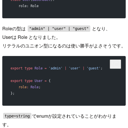
    role: Role
Roleの型は
となり、
"admin" | "user" | "guest"
Userは Role となりました。
リテラルのユニオン型になるのは使い勝手がよさそうです。
export
 type
 Role
 =
 'admin'
 |
 'user'
 |
 'guest'
;
export
 type
 User
 =
 {
    role
:
 Role
;
};
でenumが設定されていることがわかりま
type=string
す。