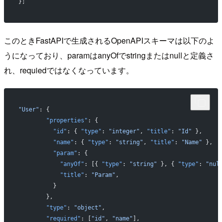
};
このときFastAPIで生成されるOpenAPIスキーマは以下のよ
うになっており、paramはanyOfでstringまたはnullと定義さ
れ、requiedではなくなっています。
"User"
: {
        "properties"
: {
          "id"
: { 
"type"
: 
"integer"
, 
"title"
: 
"Id"
 },
          "name"
: { 
"type"
: 
"string"
, 
"title"
: 
"Name"
 },
          "param"
: {
            "anyOf"
: [{ 
"type"
: 
"string"
 }, { 
"type"
: 
"nul
            "title"
: 
"Param"
,
          }
        },
        "type"
: 
"object"
,
        "required"
: [
"id"
, 
"name"
],