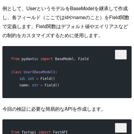
例として、UserというモデルをBaseModelを継承して作成
し、各フィールド（ここではidやnameのこと）をField関数
で定義します。Field関数はデフォルト値やエイリアスなど
の制約をカスタマイズするために使用します。
from
 pydantic 
import
 BaseModel, Field
class
 User
(
BaseModel
):
    id
: 
int
 =
 Field()
    name: 
str
 =
 Field()
今回の検証に必要な簡易的なAPIを作成します。
from
 fastapi 
import
 FastAPI