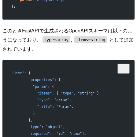
};
このときFastAPIで生成されるOpenAPIスキーマは以下のよ
うになっており、
,
として追加
type=array
items=string
されています。
"User"
: {
        "properties"
: {
          "param"
: {
            "items"
: { 
"type"
: 
"string"
 },
            "type"
: 
"array"
,
            "title"
: 
"Param"
,
          }
        },
        "type"
: 
"object"
,
        "required"
: [
"id"
, 
"name"
],