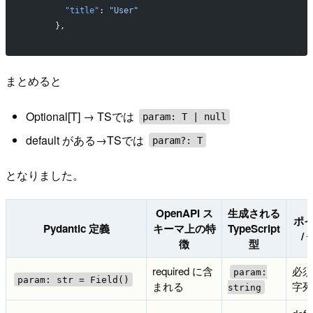
        "title"
: 
"User"
      },
まとめると
Optional[T] → TSでは
param: T | null
default がある→TSでは
param?: T
となりました。
OpenAPI ス
生成される
ポ
Pydantic 定義
キーマ上の特
TypeScript
/
徴
型
required に含
必須
param:
param: str = Field()
まれる
字列
string