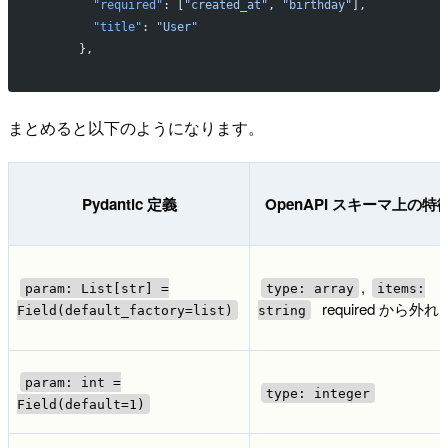
        "required"
: [
"created_at"
, 
"birthday"
],
        "title"
: 
"User"
      },
まとめると以下のようになります。
Pydantic 定義
OpenAPI スキーマ上の特
,
param: List[str] =
type: array
items:
required から外れ
Field(default_factory=list)
string
param: int =
type: integer
Field(default=1)