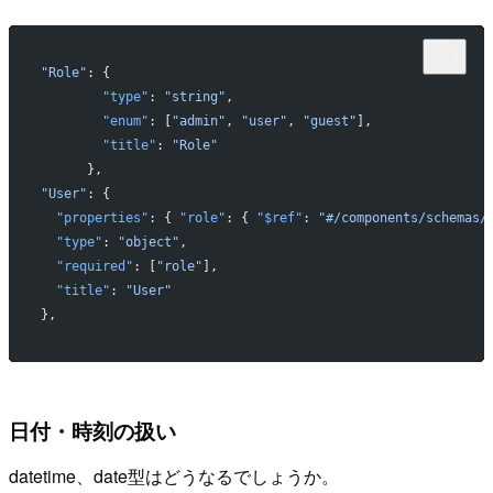
"Role"
: {
        "type"
: 
"string"
,
        "enum"
: [
"admin"
, 
"user"
, 
"guest"
],
        "title"
: 
"Role"
      },
"User"
: {
  "properties"
: { 
"role"
: { 
"$ref"
: 
"#/components/schemas/
  "type"
: 
"object"
,
  "required"
: [
"role"
],
  "title"
: 
"User"
},
日付・時刻の扱い
datetime、date型はどうなるでしょうか。