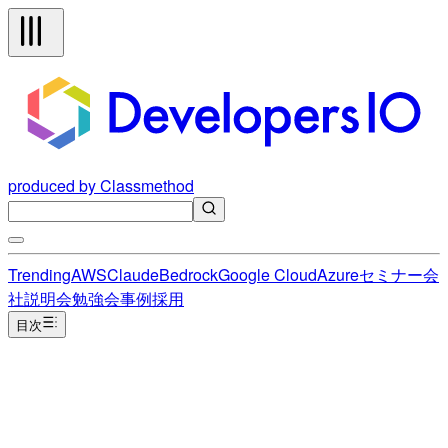
produced by Classmethod
Trending
AWS
Claude
Bedrock
Google Cloud
Azure
セミナー
会
社説明会
勉強会
事例
採用
目次