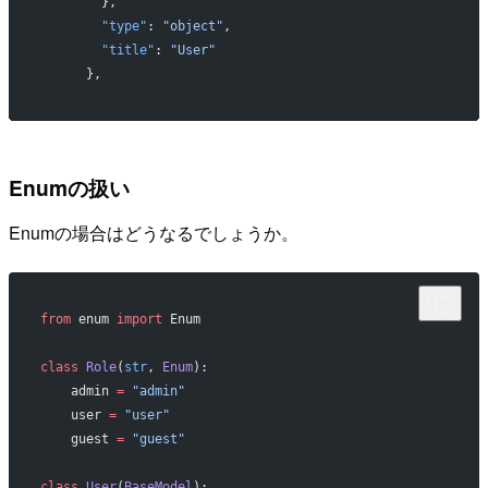
        },
        "type"
: 
"object"
,
        "title"
: 
"User"
      },
Enumの扱い
Enumの場合はどうなるでしょうか。
from
 enum 
import
 Enum
class
 Role
(
str
, 
Enum
):
    admin 
=
 "admin"
    user 
=
 "user"
    guest 
=
 "guest"
class
 User
(
BaseModel
):