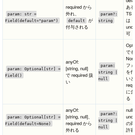
defa
required から
ある
外れ、
TS
param: str =
param?:
が
は
Field(default="param")
default
string
付与される
unde
可
Opti
でも
Non
anyOf:
フォ
param:
[string, null]
param: Optional[str] =
を付
string |
で required 扱
Field()
いと
null
い
requ
に含
る
anyOf:
null
param?:
[string, null]、
unde
param: Optional[str] =
string |
required から
の両
Field(default=None)
null
外れる
許容