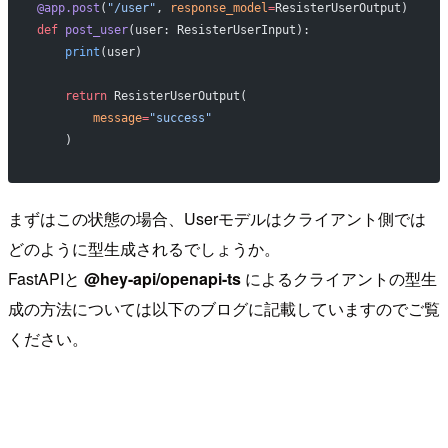
@app.post
(
"/user"
, 
response_model
=
ResisterUserOutput)
def
 post_user
(user: ResisterUserInput):
    print
(user)
    return
 ResisterUserOutput(
        message
=
"success"
    )
まずはこの状態の場合、Userモデルはクライアント側では
どのように型生成されるでしょうか。
FastAPIと
@hey-api/openapi-ts
によるクライアントの型生
成の方法については以下のブログに記載していますのでご覧
ください。