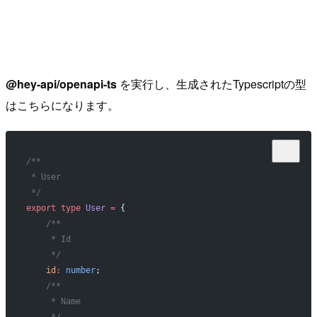
@hey-api/openapi-ts
を実行し、生成されたTypescriptの型
はこちらになります。
/**
 * User
 */
export
 type
 User
 =
 {
    /**
     * Id
     */
    id
:
 number
;
    /**
     * Name
     */