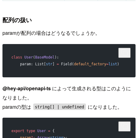
配列の扱い
paramが配列の場合はどうなるでしょうか。
class
 User
(
BaseModel
):
    param: List[
str
] 
=
 Field(
default_factory
=
list
)
@hey-api/openapi-ts
によって生成される型はこのように
なりました。
paramの型は
になりました。
string[] | undefined
export
 type
 User
 =
 {
    param
?:
 Array
<
string
>;