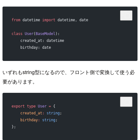
from
 datetime 
import
 datetime, date
class
 User
(
BaseModel
):
    created_at: datetime
    birthday: date
いずれもstring型になるので、フロント側で変換して使う必
要があります。
export
 type
 User
 =
 {
    created_at
:
 string
;
    birthday
:
 string
;
};