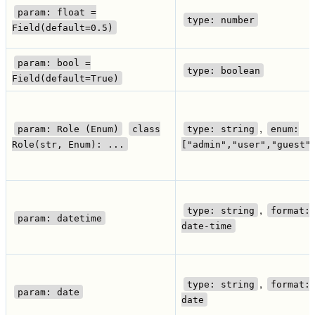
param: float =
type: number
Field(default=0.5)
param: bool =
type: boolean
Field(default=True)
,
param: Role (Enum)
class
type: string
enum:
Role(str, Enum): ...
["admin","user","guest"
,
type: string
format:
param: datetime
date-time
,
type: string
format:
param: date
date