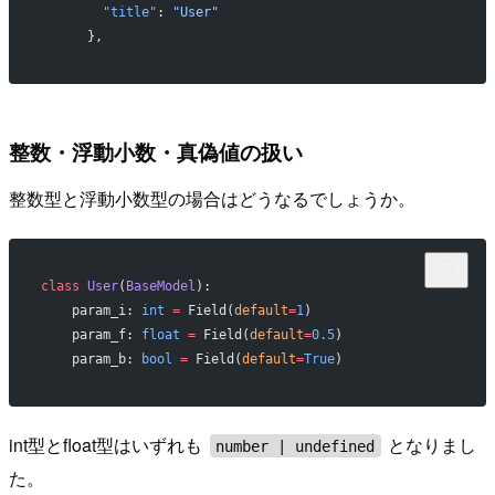
        "title"
: 
"User"
      },
整数・浮動小数・真偽値の扱い
整数型と浮動小数型の場合はどうなるでしょうか。
class
 User
(
BaseModel
):
    param_i: 
int
 =
 Field(
default
=
1
)
    param_f: 
float
 =
 Field(
default
=
0.5
)
    param_b: 
bool
 =
 Field(
default
=
True
)
int型とfloat型はいずれも
となりまし
number | undefined
た。