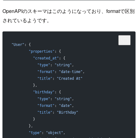
OpenAPIのスキーマはこのようになっており、formatで区別
されているようです。
"User"
: {
        "properties"
: {
          "created_at"
: {
            "type"
: 
"string"
,
            "format"
: 
"date-time"
,
            "title"
: 
"Created At"
          },
          "birthday"
: {
            "type"
: 
"string"
,
            "format"
: 
"date"
,
            "title"
: 
"Birthday"
          }
        },
        "type"
: 
"object"
,