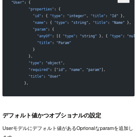
"User"
: {
        "properties"
: {
          "id"
: { 
"type"
: 
"integer"
, 
"title"
: 
"Id"
 },
          "name"
: { 
"type"
: 
"string"
, 
"title"
: 
"Name"
 },
          "param"
: {
            "anyOf"
: [{ 
"type"
: 
"string"
 }, { 
"type"
: 
"nul
            "title"
: 
"Param"
          }
        },
        "type"
: 
"object"
,
        "required"
: [
"id"
, 
"name"
, 
"param"
],
        "title"
: 
"User"
      },
デフォルト値かつオプショナルの設定
Userモデルにデフォルト値があるOprionalなparamを追加し