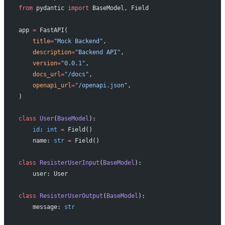
from
 pydantic 
import
 BaseModel, Field
app 
=
 FastAPI(
    title
=
"Mock Backend"
,
    description
=
"Backend API"
,
    version
=
"0.0.1"
,
    docs_url
=
"/docs"
,
    openapi_url
=
"/openapi.json"
,
)
class
 User
(
BaseModel
):
    id
: 
int
 =
 Field()
    name: 
str
 =
 Field()
class
 ResisterUserInput
(
BaseModel
):
    user: User 
class
 ResisterUserOutput
(
BaseModel
):
    message: 
str