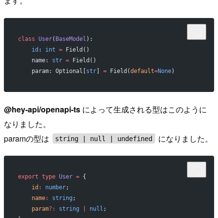
ます。
class
 User
(
BaseModel
):
    id
: 
int
 =
 Field()
    name: 
str
 =
 Field()
    param: Optional[
str
] 
=
 Field(
default
=
None
)
@hey-api/openapi-ts
によって生成される型はこのように
なりました。
paramの型は
になりました。
string | null | undefined
export
 type
 User
 =
 {
    id
:
 number
;
    name
:
 string
;
    param
?:
 string
 |
 null
;