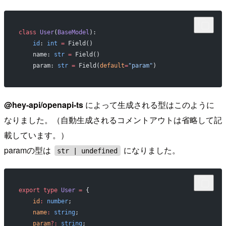
class
 User
(
BaseModel
):
    id
: 
int
 =
 Field()
    name: 
str
 =
 Field()
    param: 
str
 =
 Field(
default
=
"param"
)
@hey-api/openapi-ts
によって生成される型はこのように
なりました。（自動生成されるコメントアウトは省略して記
載しています。）
paramの型は
になりました。
str | undefined
export
 type
 User
 =
 {
    id
:
 number
;
    name
:
 string
;
    param
?:
 string
;