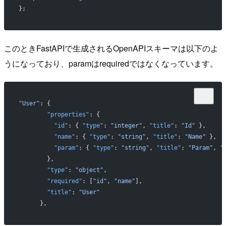
};
このときFastAPIで生成されるOpenAPIスキーマは以下のよ
うになっており、paramはrequiredではなくなっています。
"User"
: {
        "properties"
: {
          "id"
: { 
"type"
: 
"integer"
, 
"title"
: 
"Id"
 },
          "name"
: { 
"type"
: 
"string"
, 
"title"
: 
"Name"
 },
          "param"
: { 
"type"
: 
"string"
, 
"title"
: 
"Param"
, 
"
        },
        "type"
: 
"object"
,
        "required"
: [
"id"
, 
"name"
],
        "title"
: 
"User"
      },