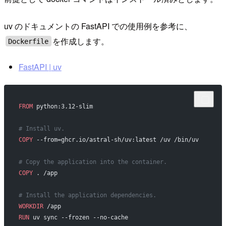
uv のドキュメントの FastAPI での使用例を参考に、
を作成します。
Dockerfile
FastAPI | uv
FROM
 python:3.12-slim
# Install uv.
COPY
 --from=ghcr.io/astral-sh/uv:latest /uv /bin/uv
# Copy the application into the container.
COPY
 . /app
# Install the application dependencies.
WORKDIR
 /app
RUN
 uv sync --frozen --no-cache