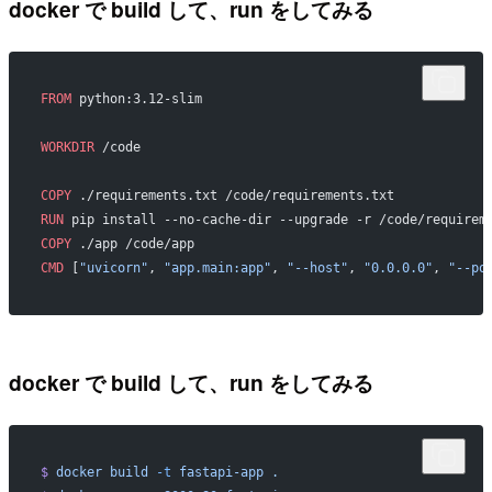
docker で build して、run をしてみる
FROM
 python:3.12-slim
WORKDIR
 /code
COPY
 ./requirements.txt /code/requirements.txt
RUN
 pip install --no-cache-dir --upgrade -r /code/requirem
COPY
 ./app /code/app
CMD
 [
"uvicorn"
, 
"app.main:app"
, 
"--host"
, 
"0.0.0.0"
, 
"--po
docker で build して、run をしてみる
$
 docker
 build
 -t
 fastapi-app
 .