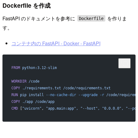
Dockerfile を作成
FastAPI のドキュメントを参考に
を作りま
Dockerfile
す。
コンテナ内の FastAPI - Docker - FastAPI
FROM
 python:3.12-slim
WORKDIR
 /code
COPY
 ./requirements.txt
 /code/requirements.txt
RUN
 pip
 install
 --no-cache-dir
 --upgrade
 -r
 /code/requirem
COPY
 ./app
 /code/app
CMD
 [
"uvicorn"
, 
"app.main:app",
 "--host",
 "0.0.0.0",
 "--po