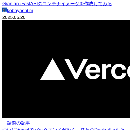
Granian+FastAPIのコンテナイメージを作成してみる
kobayashi.m
2025.05.20
話題の記事
ついにVercelでバックエンドが動く！任意のDockerfileをそ