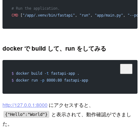
# Run the application.
CMD
 [
"/app/.venv/bin/fastapi"
, 
"run"
, 
"app/main.py"
, 
"--po
docker で build して、run をしてみる
$
 docker
 build
 -t
 fastapi-app
 .
$
 docker
 run
 -p
 8000:80
 fastapi-app
http://127.0.0.1:8000
にアクセスすると、
と表示されて、動作確認ができまし
{"Hello":"World"}
た。