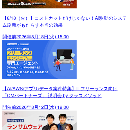
【8/18（火）】コストカットだけじゃない！AI駆動のシステ
ム刷新がもたらす本当の効果
開催前
2026年8月18日(火) 15:00
【AI/AWS/アプリ/データ案件特集】ITフリーランス向け
「CMパートナーズ」 説明会 by クラスメソッド
開催前
2026年8月12日(水) 19:00