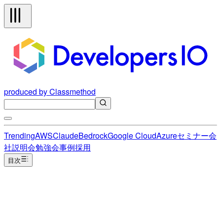
produced by Classmethod
Trending
AWS
Claude
Bedrock
Google Cloud
Azure
セミナー
会
社説明会
勉強会
事例
採用
目次