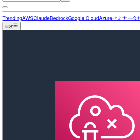
Trending
AWS
Claude
Bedrock
Google Cloud
Azure
セミナー
会
目次