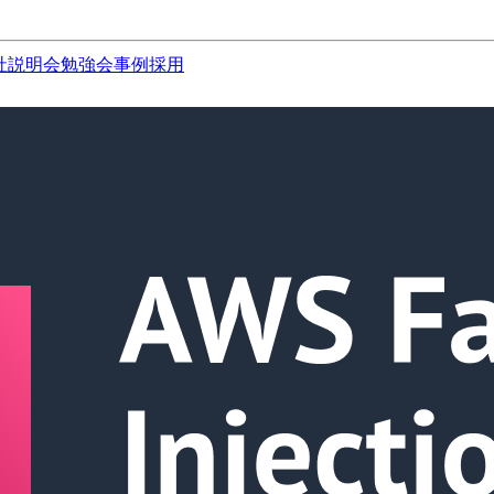
社説明会
勉強会
事例
採用