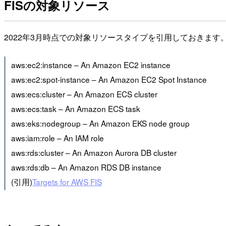
FISの対象リソース
2022年3月時点での対象リソースタイプを引用しておきます
aws:ec2:instance – An Amazon EC2 instance
aws:ec2:spot-instance – An Amazon EC2 Spot Instance
aws:ecs:cluster – An Amazon ECS cluster
aws:ecs:task – An Amazon ECS task
aws:eks:nodegroup – An Amazon EKS node group
aws:iam:role – An IAM role
aws:rds:cluster – An Amazon Aurora DB cluster
aws:rds:db – An Amazon RDS DB instance
(引用)
Targets for AWS FIS