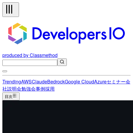
produced by Classmethod
Trending
AWS
Claude
Bedrock
Google Cloud
Azure
セミナー
会
社説明会
勉強会
事例
採用
目次