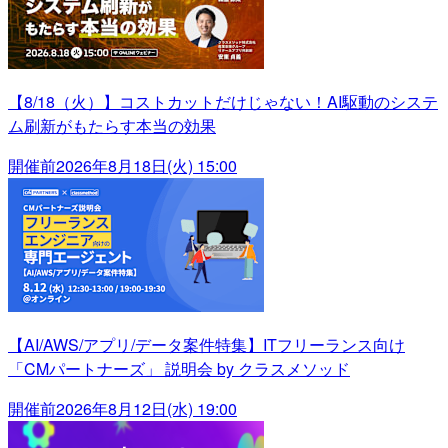
【8/18（火）】コストカットだけじゃない！AI駆動のシステ
ム刷新がもたらす本当の効果
開催前
2026年8月18日(火) 15:00
【AI/AWS/アプリ/データ案件特集】ITフリーランス向け
「CMパートナーズ」 説明会 by クラスメソッド
開催前
2026年8月12日(水) 19:00