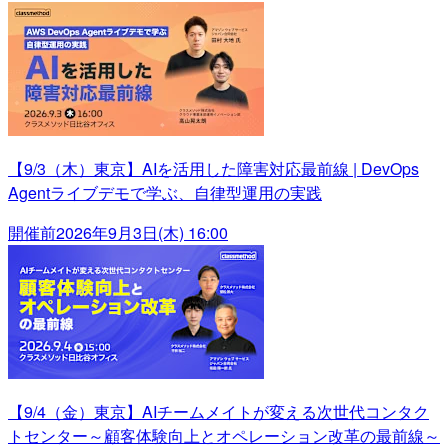
【9/3（木）東京】AIを活用した障害対応最前線 | DevOps
Agentライブデモで学ぶ、自律型運用の実践
開催前
2026年9月3日(木) 16:00
【9/4（金）東京】AIチームメイトが変える次世代コンタク
トセンター～顧客体験向上とオペレーション改革の最前線～