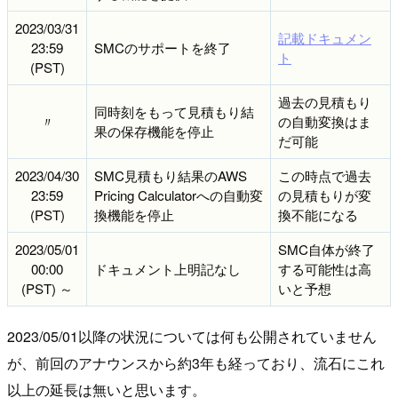
2023/03/31
記載ドキュメン
23:59
SMCのサポートを終了
ト
(PST)
過去の見積もり
同時刻をもって見積もり結
〃
の自動変換はま
果の保存機能を停止
だ可能
2023/04/30
SMC見積もり結果のAWS
この時点で過去
23:59
Pricing Calculatorへの自動変
の見積もりが変
(PST)
換機能を停止
換不能になる
2023/05/01
SMC自体が終了
00:00
ドキュメント上明記なし
する可能性は高
(PST) ～
いと予想
2023/05/01以降の状況については何も公開されていません
が、前回のアナウンスから約3年も経っており、流石にこれ
以上の延長は無いと思います。