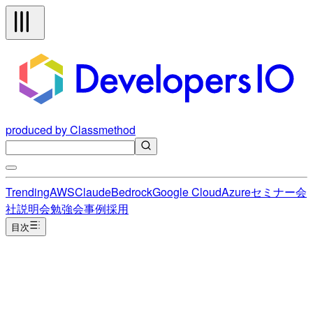
produced by Classmethod
Trending
AWS
Claude
Bedrock
Google Cloud
Azure
セミナー
会
社説明会
勉強会
事例
採用
目次