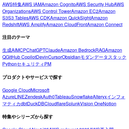
AWS特集
AWS IAM
Amazon Cognito
AWS Security Hub
AWS
Organizations
AWS Control Tower
Amazon EC2
Amazon
S3
S3 Tables
AWS CDK
Amazon QuickSight
Amazon
Redshift
AWS Amplify
Amazon CloudFront
Amazon Connect
注目のテーマ
生成AI
MCP
ChatGPT
Claude
Amazon Bedrock
RAG
Amazon
Q
GitHub Copilot
Devin
Cursor
Obsidian
モダンデータスタック
Python
セキュリティ
PM
プロダクトやサービスで探す
Google Cloud
Microsoft
Azure
LINE
Zendesk
Auth0
Tableau
Snowflake
Alteryx
インフォ
マティカ
dbt
DuckDB
Cloudflare
Splunk
Vision One
Notion
特集やシリーズから探す