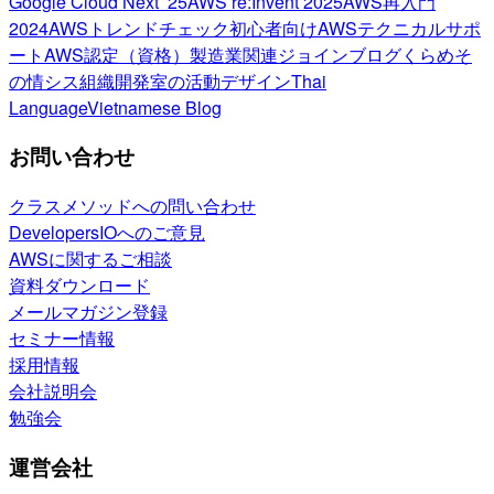
Google Cloud Next ’25
AWS re:Invent 2025
AWS再入門
2024
AWSトレンドチェック
初心者向け
AWSテクニカルサポ
ート
AWS認定（資格）
製造業関連
ジョインブログ
くらめそ
の情シス
組織開発室の活動
デザイン
Thai
Language
Vietnamese Blog
お問い合わせ
クラスメソッドへの問い合わせ
DevelopersIOへのご意見
AWSに関するご相談
資料ダウンロード
メールマガジン登録
セミナー情報
採用情報
会社説明会
勉強会
運営会社